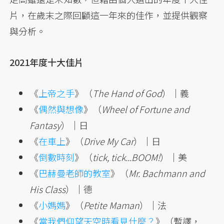
片，在歲末之際回顧這一年來的佳作，並提供觀察
與分析。
2021年度十大佳片
《
上帝之手
》（
The Hand of God
）｜義
《
偶然與想像
》（
Wheel of Fortune and
Fantasy
）｜日
《
在車上
》（
Drive My Car
）｜日
《
倒數時刻
》（
tick, tick...BOOM!
）｜美
《
巴赫曼老師的教室
》（
Mr. Bachmann and
His Class
）｜德
《
小媽媽
》（
Petite Maman
）｜法
《
當我們仰望天空時看見什麼？
》（暫譯，