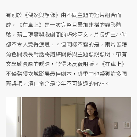
有別於《偶然與想像》由不同主題的短片組合而
成，《在車上》是一次完整且疊加建構的觀影體
驗，藉由現實與戲劇間的巧妙互文，片長近三小時
卻不令人覺得疲憊，。但同樣不變的是，兩片皆藉
角色間漫長對話將錯綜關係與主題愈說愈明，帶有
文學感濃厚的曖昧，禁得起反覆咀嚼。《在車上》
不僅榮獲坎城影展最佳劇本，獎季中也榮獲許多國
際獎項，濱口竜介是今年不可錯過的MVP。