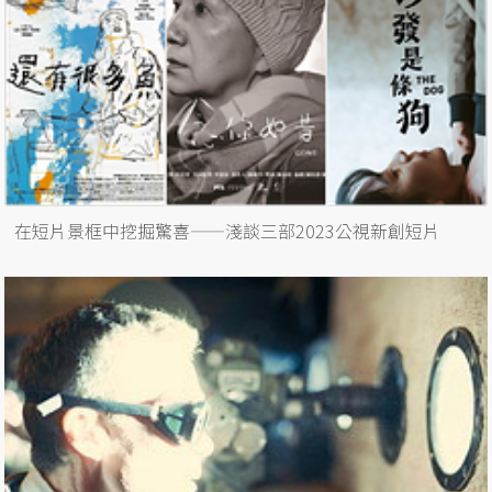
在短片景框中挖掘驚喜——淺談三部2023公視新創短片