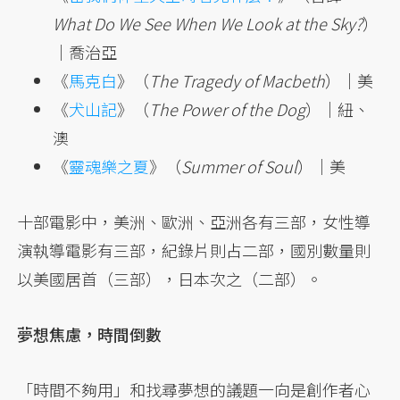
What Do We See When We Look at the Sky?
）
｜喬治亞
《
馬克白
》（
The Tragedy of Macbeth
）｜美
《
犬山記
》（
The Power of the Dog
）｜紐、
澳
《
靈魂樂之夏
》（
Summer of Soul
）｜美
十部電影中，美洲、歐洲、亞洲各有三部，女性導
演執導電影有三部，紀錄片則占二部，國別數量則
以美國居首（三部），日本次之（二部）。
夢想焦慮，時間倒數
「時間不夠用」和找尋夢想的議題一向是創作者心