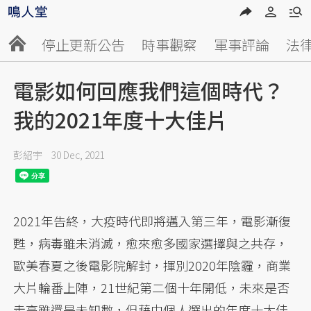
停止更新公告
時事觀察
軍事評論
法
電影如何回應我們這個時代？
我的2021年度十大佳片
彭紹宇
30 Dec, 2021
2021年告終，大疫時代即將邁入第三年，電影漸復
甦，病毒雖未消滅，愈來愈多國家選擇與之共存，
歐美春夏之後電影院解封，揮別2020年陰霾，商業
大片輪番上陣，21世紀第二個十年開低，未來是否
走高雖還是未知數，但藉由個人選出的年度十大佳