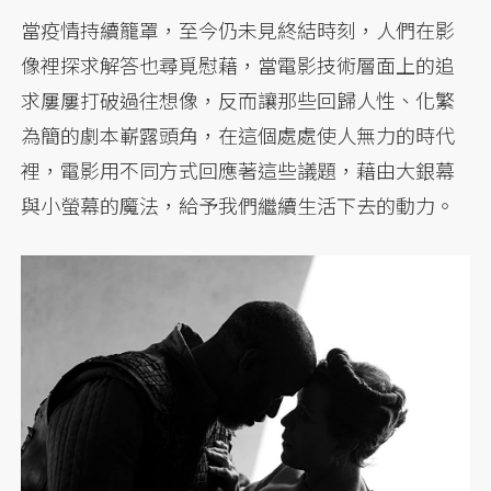
當疫情持續籠罩，至今仍未見終結時刻，人們在影
像裡探求解答也尋覓慰藉，當電影技術層面上的追
求屢屢打破過往想像，反而讓那些回歸人性、化繁
為簡的劇本嶄露頭角，在這個處處使人無力的時代
裡，電影用不同方式回應著這些議題，藉由大銀幕
與小螢幕的魔法，給予我們繼續生活下去的動力。