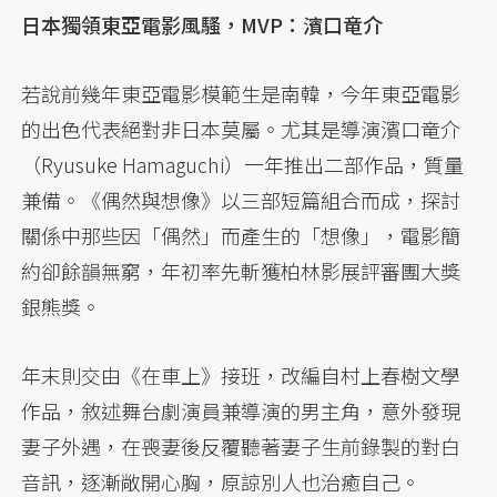
日本獨領東亞電影風騷，MVP：濱口竜介
若說前幾年東亞電影模範生是南韓，今年東亞電影
的出色代表絕對非日本莫屬。尤其是導演濱口竜介
（Ryusuke Hamaguchi）一年推出二部作品，質量
兼備。《偶然與想像》以三部短篇組合而成，探討
關係中那些因「偶然」而產生的「想像」，電影簡
約卻餘韻無窮，年初率先斬獲柏林影展評審團大獎
銀熊獎。
年末則交由《在車上》接班，改編自村上春樹文學
作品，敘述舞台劇演員兼導演的男主角，意外發現
妻子外遇，在喪妻後反覆聽著妻子生前錄製的對白
音訊，逐漸敞開心胸，原諒別人也治癒自己。