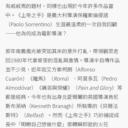
有戚戚焉的題材，同樣也出現於今年許多作品當
中。《上帝之手》是義大利導演保羅索倫提諾
（Paolo Sorrentino）生涯最溫柔的一次自我回顧
——他為何成為電影導演？
那年南義風光被突如其來的意外打亂，帶領觀眾走
回1980年代拿坡里的混亂與激情。導演半自傳作品
並不少見，近年如艾方索柯朗（Alfonso
Cuarón）《羅馬》（
Roma
）、阿莫多瓦（Pedro
Almodóvar）《痛苦與榮耀》（
Pain and Glory
）等
都是經典，今年也有出身北愛爾蘭的英國導演肯尼
斯布萊納（Kenneth Branagh）所執導的《貝爾法
斯特》（
Belfast
）。然而《上帝之手》巧妙捕捉成
長中「明瞭自己想做什麼」那轉瞬即逝的火花