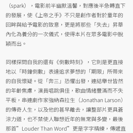
（spark），電影前半幽默溫馨，對應後半急轉直下
的發展，使《上帝之手》不只是創作者對於童年的
回眸與給予電影的致意，更是將那些「失去」昇華
內化為養分的一次儀式，使得本片在眾多電影中脫
穎而出。
同樣探問自我的還有《倒數時刻》，它則是更直接
地以「時鐘倒數」表達追求夢想的「期限」所帶來
的自我懷疑。從「奔三」恐懼出發，連結舉世皆然
的年齡焦慮，演員唱跳俱佳，歌曲情緒豐滿而不失
平板，串連劇作家強納森拉生（Jonathan Larson）
的傳奇人生，以及他的甚早離去，讓整部片更具蒼
涼力道，也不禁使人聯想近年的無常與多變，最後
那首”Louder Than Word”更是字字精練，傳遞直