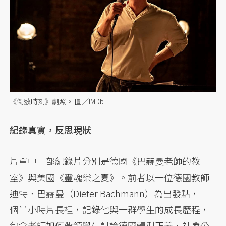
《倒數時刻》劇照。 圖／IMDb
紀錄真實，反思現狀
片單中二部紀錄片分別是德國《巴赫曼老師的教
室》與美國《靈魂樂之夏》。前者以一位德國教師
迪特．巴赫曼（Dieter Bachmann）為出發點，三
個半小時片長裡，記錄他與一群學生的成長歷程，
包含老師如何帶領學生討論德國轉型正義、社會公