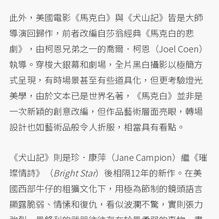
此外，美國電影《馬克白》與《犬山記》皆是大師
導演回歸作，前者改編自莎翁經典《馬克白的悲
劇》，由柯恩兄弟之一的喬爾．柯恩（Joel Coen）
執導。穿梭大銀幕和劇場，全片黑白攝影以極簡方
式呈現，有時場景甚至有些道具化，但更考驗燈光
美學，由於文本已是世界名著，《馬克白》並非是
一次新穎的創意改編，但作品藝術層面亮眼，轉場
設計也如藝術品般令人折服，相當具有看點。
《犬山記》則是珍．康萍（Jane Campion）繼《璀
璨情詩》（
Bright Star
）後相隔12年的新作。在美
國西部牛仔的粗獷文化下，用極為節制的鏡頭語言
顯露脆弱、情愫和復仇，看似波瀾不驚，實則張力