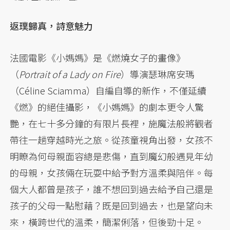
返璞歸真，詩意魅力
法國電影《小媽媽》是《燃燒女子的畫像》
（
Portrait of a Lady on Fire
）導演瑟琳席安瑪
（Céline Sciamma）自編自導的新作，不僅延續
《燃》的絕佳攝影，《小媽媽》的劇本更令人驚
艷，在七十多分鐘的有限片長裡，施魔法般將觀者
帶往一趟穿越時光之旅。從孩童視角出發，女孩不
明瞭為何母親面容總是悲傷，直到魔幻般遇見年幼
的母親，女孩倆在玩耍中給予對方溫柔與陪伴。每
個大人都曾是孩子，誰不想回到過去給予自己還是
孩子的父母一點慰藉？既是回到過去，也是望向未
來，橫跨世代的溫柔，簡潔俐落，但後勁十足。