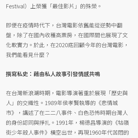
Festival）上榮獲「最佳影片」的殊榮。
即便在疫情時代下，台灣電影依舊能從逆勢中翻
盤，除了在國內收穫高票房，在國際間也展現了文
化軟實力。於此，在2020底回顧今年的台灣電影，
我們能看見什麼？
撰寫私史：藉由私人故事引發情感共鳴
在台灣新浪潮時期，電影導演著重於展現「歷史與
人」的交織性。1989年侯孝賢執導的《悲情城
市》，講述了在二二八事件、白色恐怖時期台灣人
的身份認同與掙扎。1991年，楊德昌導演的《牯嶺
街少年殺人事件》橫空出世，再現1960年代苦悶的