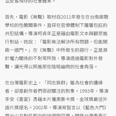
並反省現存的社會體系。
首先，電影《無聲》取材自2011年發生在台南啟聰
學校的性醜聞事件，直探在官僚體制下層層包庇的
共犯結構。導演柯貞年正是藉由電影文本與觀眾進
行對話，她說：「電影無法解決所有問題，但能開
啟一道門。」在《無聲》中所發生的惡行，正是源
於權力關係的不對等所致，導演透過電影對外發
聲，讓光得以照進那些陰暗幽微的社會角落。
在台灣電影史上，「同志族群」雖為社會的邊緣
者，卻是創作者們亟欲關注的對象。1993年，導演
李安《喜宴》憑藉本片獲奧斯卡獎、金球獎最佳外
語片獎提名。2002年，導演易智言以《藍色大門》
帶出少女對性取向的迷惘與探尋，開啟台灣青春片