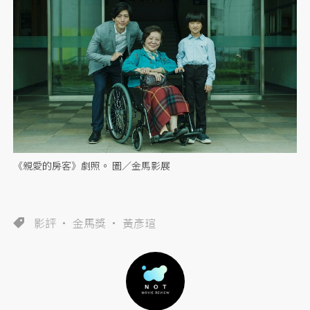
《親愛的房客》劇照。 圖／金馬影展
影評
金馬獎
黃彥瑄