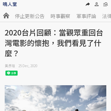
停止更新公告
時事觀察
軍事評論
法
2020台片回顧：當觀眾重回台
灣電影的懷抱，我們看見了什
麼？
黃彥瑄
25 Dec, 2020