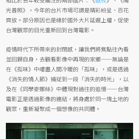
相比於去年較受關注的兩部國片：《
返校
》、《陽
光普照》，今年的台片市場可謂是精彩紛呈、百花
齊放。部分原因也是緣於國外大片延遲上檔，促使
台灣觀眾的目光重新回到台灣電影。
疫情時代下所帶來的封閉感，讓我們將焦點往內看
並回歸自身，去觀看影像中再現的家鄉——無論是
在《孤味》中嚐盡人間冷暖的「孤味」，或是透過
《消失的情人節》捕捉到一段「消失的時光」，以
及在《同學麥娜絲》中體現對過往的追憶——台灣
電影正是透過影像的連結，將身處於同一塊土地的
觀眾，重新凝聚成一個想像的共同體。