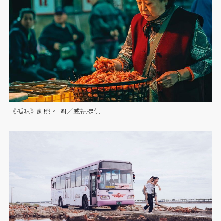
《孤味》劇照。 圖／威視提供