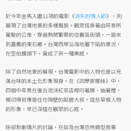
於今年金馬入圍11項的電影《
消失的情人節
》，則
展現了台灣地景的多樣風貌。觀眾搭乘著由阿泰所
駕駛的公車，穿過熱鬧繁華的信義區街頭，一路來
到嘉義的東石鄉。台灣西岸沿海地層下陷的景況，
在空拍鏡頭下，竟成了另一種美感。
除了自然地景的展現，台灣電影中的人物也是以充
滿台味的本土化形象現身。在《同學麥娜絲》中，
四個中年男在復古泡沫紅茶店裡叼著牌、抽著煙，
親切得就像是住在隔壁的鄰居大叔。這些草根人物
的形象，早已深植在觀眾的心底。
除卻對劇情片的討論，在談及台灣恐怖類型敘事