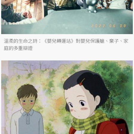
溫柔的生命之詩：《嬰兒轉運站》對嬰兒保護艙、棄子、家
庭的多重辯證