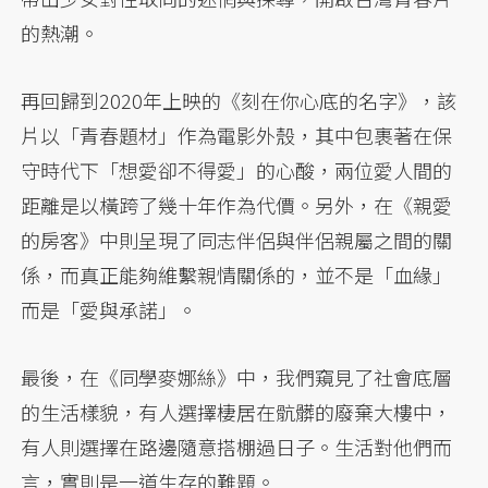
的熱潮。
再回歸到2020年上映的《刻在你心底的名字》，該
片以「青春題材」作為電影外殼，其中包裹著在保
守時代下「想愛卻不得愛」的心酸，兩位愛人間的
距離是以橫跨了幾十年作為代價。另外，在《親愛
的房客》中則呈現了同志伴侶與伴侶親屬之間的關
係，而真正能夠維繫親情關係的，並不是「血緣」
而是「愛與承諾」。
最後，在《同學麥娜絲》中，我們窺見了社會底層
的生活樣貌，有人選擇棲居在骯髒的廢棄大樓中，
有人則選擇在路邊隨意搭棚過日子。生活對他們而
言，實則是一道生存的難題。