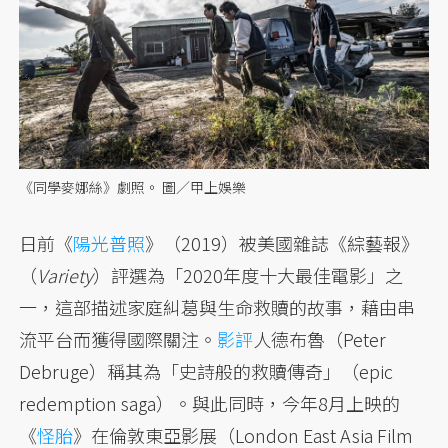
《同學麥娜絲》劇照。 圖／甲上娛樂
日前《
陽光普照
》（2019）被美國雜誌《綜藝報》
（
Variety
）評選為「2020年度十大最佳電影」之
一，這部描述家庭糾葛與生命救贖的故事，藉由串
流平台而獲得國際關注。
影評
人德布魯（Peter
Debruge）稱其為「史詩般的救贖傳奇」（epic
redemption saga）。與此同時，今年8月上映的
《
怪胎
》在倫敦東亞影展（London East Asia Film