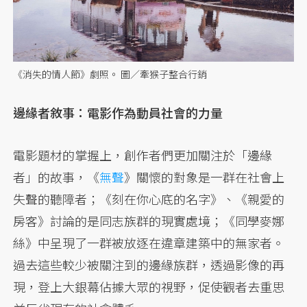
《消失的情人節》劇照。 圖／牽猴子整合行銷
邊緣者敘事：電影作為動員社會的力量
電影題材的掌握上，創作者們更加關注於「邊緣
者」的故事，《
無聲
》關懷的對象是一群在社會上
失聲的聽障者；《刻在你心底的名字》、《親愛的
房客》討論的是同志族群的現實處境；《同學麥娜
絲》中呈現了一群被放逐在違章建築中的無家者。
過去這些較少被關注到的邊緣族群，透過影像的再
現，登上大銀幕佔據大眾的視野，促使觀者去重思