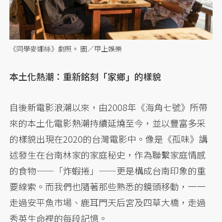
《同學麥娜絲》劇照。 圖／甲上娛樂
本土化熱潮：重新銘刻「家鄉」的樣貌
自後新電影浪潮以來，由2008年《海角七號》所帶
來的本土化電影熱潮持續延燒至今，並以豐富多采
的樣貌出現在2020的台灣電影中。像是《孤味》講
述發生在台南林家的家庭秘史，作為聯繫家庭情感
的食物——「炸蝦捲」——更是構成台南印象的重
要線索。而我們也隨著那些熟悉的鏡頭移動，一一
走過安平魚市場、鹿耳門天后宮及四草大橋，走過
秀英生命裡的每段記憶。