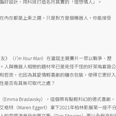
偏好設計，用科技打造名符其實的「理想情人」。
在內在都是上乘之選，只是對方是個機器人，你能接受
男友》（
I'm Your Man
）在當屆主競賽片一眾以戰爭、歷
。人與機器人相戀的題材早已是見怪不怪的好萊塢套路公
和哲思，也因為其愛情輕喜劇的糖衣包裝，使得它更好入
性是否有其無可取代之處？
ma Braslavsky），這個帶有點輕科幻的德式喜劇，
（Maren Eggert）拿下2021年柏林影展第一座不
英國演員丹史蒂文斯（Dan Stevens）更以全程流利