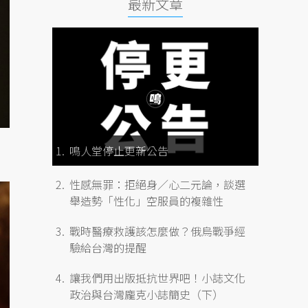
最新文章
鳴人堂停止更新公告
性感無罪：拒絕身／心二元論，談選
舉造勢「性化」空服員的複雜性
戰時醫療救護該怎麼做？俄烏戰爭經
驗給台灣的提醒
讓我們用出版抵抗世界吧！小誌文化
政治與台灣龐克小誌簡史（下）