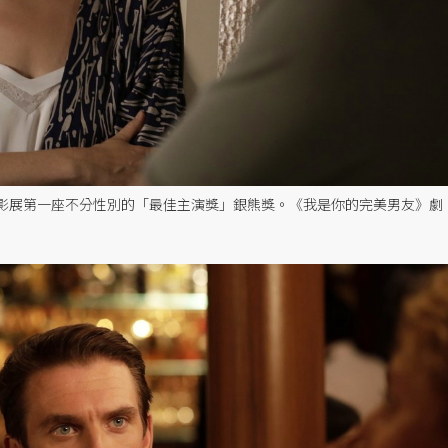
21年柏林影展第一座不分性別的「最佳主演獎」銀熊獎。《我是你的完美男友》劇