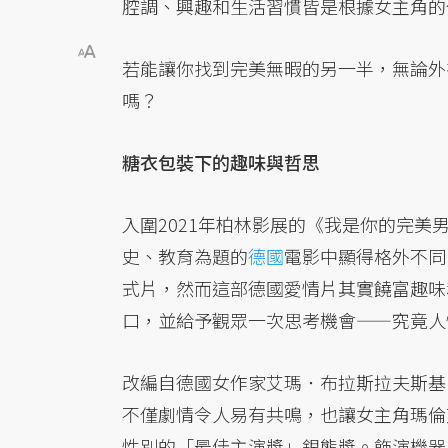
腔調、興趣和生活習慣皆是根據女主角的
若能讓你找到完美無暇的另一半，無論外
嗎？
糖衣包裝下的趣味與哲思
入圍2021年柏林影展的《我是你的完美
史、教育為題的
德國
電影中顯得格外不同
式片，然而這部德國愛情片其實饒富趣味
口，並給予觀眾一次思考機會——究竟人
改編自德國女作家艾瑪．布拉斯拉夫斯基（Em
不僅劇情令人易有共鳴，也讓女主角瑪倫艾格特
性別的「最佳主演獎」銀熊獎。飾演機器人的