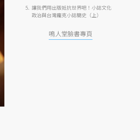
讓我們用出版抵抗世界吧！小誌文化
政治與台灣龐克小誌簡史（上）
鳴人堂臉書專頁
。