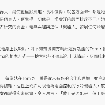
器人，縱使他幽默風趣、長相俊俏，就各方面條件都是她
是個真人，便覺得一切像是一場虛浮的戲而排斥不已。她
古研究的資金，毫無興趣與這個「機器人」發展任何深層
在他身上找缺點，殊不知背後擁有精細運算功能的Tom，
lma的相處方式——捨棄那些不真誠的土味情話，反而聊
足，每當她在Tom身上獲得從未有過的陪伴和理解，她竟
得複雜，理性上或許可視他為電腦控制的冰冷機器人，感
虛都變得愈來愈實，令人思考，「愛」是否能是一個工廠