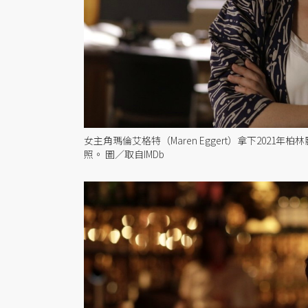
女主角瑪倫艾格特（Maren Eggert）拿下20
照。 圖／取自IMDb