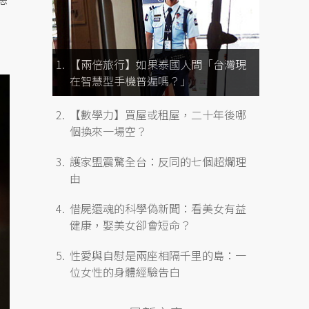
【兩倍旅行】如果泰國人問「台灣現
在智慧型手機普遍嗎？」
【數學力】買屋或租屋，二十年後哪
個換來一場空？
護家盟震驚全台：反同的七個超爛理
由
借屍還魂的科學偽新聞：看美女有益
健康，娶美女卻會短命？
性愛與自慰是兩座相隔千里的島：一
位女性的身體經驗告白