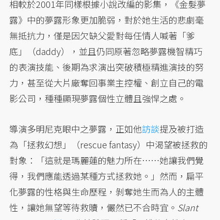
相較於2001年同樣根據小說改編的影集，《金髮夢
露》中的夢露形象更加脆弱，對於她生活的悲劇毫
無抵抗力，僅是因欠缺父愛對每任情人喊著「爹
底」（daddy），並且仍同原著忽略夢露機智精巧
的表演技能、後期為求演出突破積極精進演技的努
力，甚至從大片廠奪回事業主控權、創立自己的電
影公司，種種顯現夢露個性立體且強悍之處。
導演多明尼克眼中之夢露，正如他
訪談
提及被打造
為「拯救幻想」（rescue fantasy）中渴望被拯救的
對象：「這就是瑪麗蓮的魅力所在⋯⋯她讓我們覺
得，我們應能透過某種方式拯救她。」然而，扁平
化夢露的性格與生命歷程，剝奪她生而為人的主體
性，讓她無望等待救贖，儼然已不合時宜。
Slant