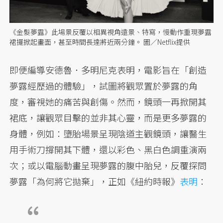
《金髮夢露》此場景反覆以相異視角遠景、特寫，慢動作重現夢露
裙擺掀起畫面，甚至時間長達將近兩分鐘。 圖／Netflix提供
即便編導安德魯．多明尼克表明，電影旨在「創造
夢露經歷過的體驗」，試圖將觀眾置於夢露的角
度，審視她的痛苦與創傷。然而，鏡頭一再掀開其
裙底，讓觀眾目擊的並非其心靈，而是更多夢露的
身體，例如：墮胎場景呈現陰道主觀鏡頭，讓醫生
用手術刀撐開其下體，還以彩色、黑白色調重演兩
次；或以電腦動畫呈現夢露的腹中胎兒，反覆探問
夢露「為何將它拋棄」，正如《紐約時報》
表明
：