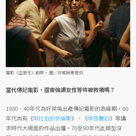
電影《正發生》劇照。 圖／好威映象提供
當代傳記電影，還需強調女性等待被救贖嗎？
1930、40年代為好萊塢出產傳記電影的高峰期，60
年代尚有《
阿拉伯的勞倫斯
》、《
埃及艷后
》等講
求時代大場面的作品出爐。70至90年代此類型沒