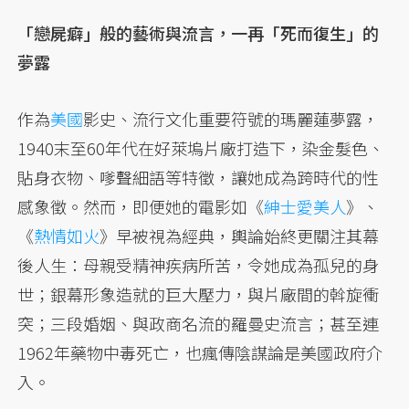
「戀屍癖」般的藝術與流言，一再「死而復生」的
夢露
作為
美國
影史、流行文化重要符號的瑪麗蓮夢露，
1940末至60年代在好萊塢片廠打造下，染金髮色、
貼身衣物、嗲聲細語等特徵，讓她成為跨時代的性
感象徵。然而，即便她的電影如《
紳士愛美人
》、
《
熱情如火
》早被視為經典，輿論始終更關注其幕
後人生：母親受精神疾病所苦，令她成為孤兒的身
世；銀幕形象造就的巨大壓力，與片廠間的斡旋衝
突；三段婚姻、與政商名流的羅曼史流言；甚至連
1962年藥物中毒死亡，也瘋傳陰謀論是美國政府介
入。