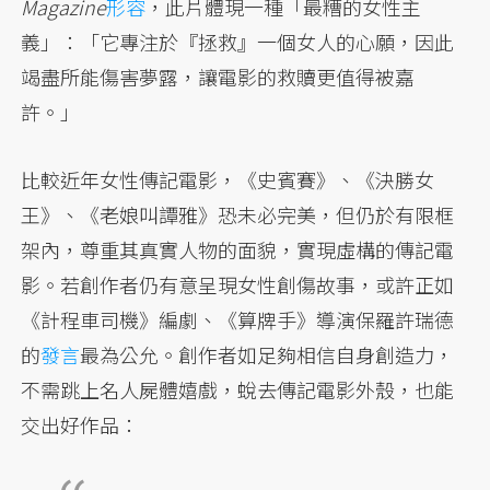
Magazine
形容
，此片體現一種「最糟的女性主
義」：「它專注於『拯救』一個女人的心願，因此
竭盡所能傷害夢露，讓電影的救贖更值得被嘉
許。」
比較近年女性傳記電影，《史賓賽》、《決勝女
王》、《老娘叫譚雅》恐未必完美，但仍於有限框
架內，尊重其真實人物的面貌，實現虛構的傳記電
影。若創作者仍有意呈現女性創傷故事，或許正如
《計程車司機》編劇、《算牌手》導演保羅許瑞德
的
發言
最為公允。創作者如足夠相信自身創造力，
不需跳上名人屍體嬉戲，蛻去傳記電影外殼，也能
交出好作品：