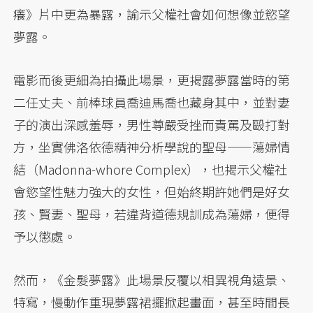
癢》片中更為暴露，諭示父權社會如何想像並慾望
夢露。
電影而後更細為拍攝此場景，更揭露夢露當時的第
二任丈夫、前棒球員喬迪馬喬也藏身其中，並對妻
子的演出深感羞辱，男性尊嚴受挫而責罵及毆打對
方，坐實佛洛依德精神分析學說的聖母——蕩婦情
結（Madonna-whore Complex），也揭示父權社
會慾望性魅力強大的女性，但始終期許她們是好女
孩、賢妻、聖母，若違背道德規訓成為蕩婦，便得
予以懲處。
然而，《金髮夢露》此場景反覆以相異視角遠景、
特寫，慢動作重現夢露裙擺掀起畫面，甚至時間長