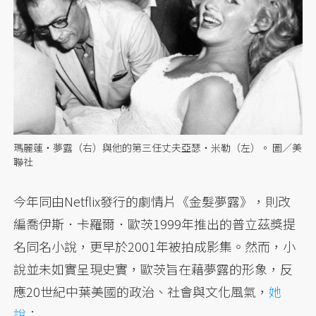
瑪麗蓮‧夢露（右）與他的第三任丈夫亞瑟‧米勒（左）。 圖／美
聯社
今年同由Netflix發行的劇情片《金髮夢露》，則改
編喬伊斯．卡羅爾．歐茨1999年推出的普立茲獎提
名同名小說，更早於2001年被拍成影集。然而，小
說並未如實呈現史實，歐茨旨在藉夢露的形象，反
應20世紀中葉美國的政治、社會與文化風氣，
她
說
：