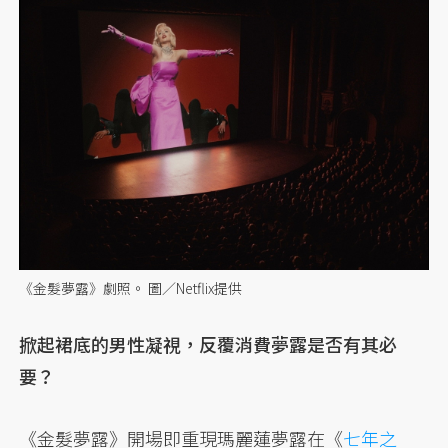
《金髮夢露》劇照。 圖／Netflix提供
掀起裙底的男性凝視，反覆消費夢露是否有其必
要？
《金髮夢露》開場即重現瑪麗蓮夢露在《
七年之