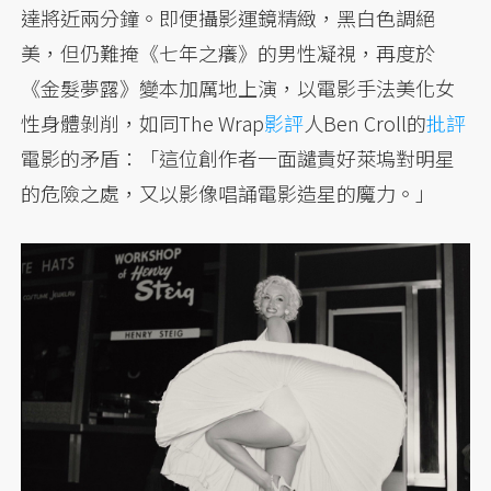
達將近兩分鐘。即便攝影運鏡精緻，黑白色調絕
美，但仍難掩《七年之癢》的男性凝視，再度於
《金髮夢露》變本加厲地上演，以電影手法美化女
性身體剝削，如同The Wrap
影評
人Ben Croll的
批評
電影的矛盾：「這位創作者一面譴責好萊塢對明星
的危險之處，又以影像唱誦電影造星的魔力。」