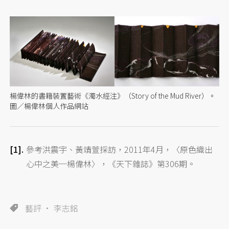
楊偉林的書籍裝置藝術《濁水經注》（Story of the Mud River）。
圖／楊偉林個人作品網站
參考洪震宇、黃靖萱採訪，2011年4月，〈原色織出
心中之美─楊偉林〉，《天下雜誌》第306期。
藝評
李志銘