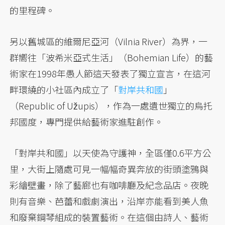
的里程碑。
另以舊城區的維爾尼亞河（Vilnia River）為界，一
群嚮往「波希米亞式生活」（Bohemian Life）的藝
術家在1998年愚人節這天發表了獨立宣言，在這河
畔環繞的小社區內成立了「
對岸共和國
」
（Republic of Užupis），作為一處遺世獨立的烏托
邦國度，專門提供給藝術家進駐創作。
「對岸共和國」以天使為守護神，全區僅0.6平方公
里，大街上隨處可見一幅幅奇異奔放的街頭塗鴉與
彩繪壁畫，除了藝廊也有咖啡廳及紀念品店。夜晚
則有音樂、芭蕾和戲劇演出，沿岸亦能看到美人魚
和廢棄鋼琴組成的裝置藝術。在這個由詩人、藝術