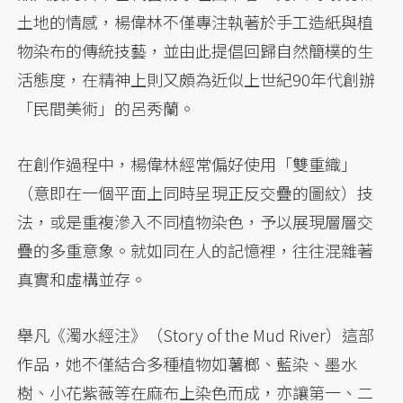
土地的情感，楊偉林不僅專注執著於手工造紙與植
物染布的傳統技藝，並由此提倡回歸自然簡樸的生
活態度，在精神上則又頗為近似上世紀90年代創辦
「民間美術」的呂秀蘭。
在創作過程中，楊偉林經常偏好使用「雙重織」
（意即在一個平面上同時呈現正反交疊的圖紋）技
法，或是重複滲入不同植物染色，予以展現層層交
疊的多重意象。就如同在人的記憶裡，往往混雜著
真實和虛構並存。
舉凡《濁水經注》（Story of the Mud River）這部
作品，她不僅結合多種植物如薯榔、藍染、墨水
樹、小花紫薇等在麻布上染色而成，亦讓第一、二