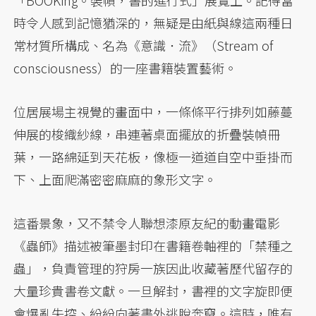
「BOOKing。裝幀，書的進行式」展覽上。記得當
時令人感到記憶猶深的，無疑是由紙與線這兩種日
常材質所構成、名為《意識．流》（Stream of
consciousness）的一座書籍裝置藝術。
位居展場主視覺的畫面中，一條條平行排列如藤蔓
伸展的梭織紗線，串連著桌面擺放的折疊裝幀冊
葉，一路綿延到天花板，像極一道道自空中垂掛而
下、上面爬滿密密麻麻的象形文字。
這番景象，又不禁令人聯想漆原友紀的動畫電影
《蟲師》描述被筆墨封印在書籍卷軸裡的「禁種之
蟲」，負責管理的狩房一族因此收藏著歷代留存的
大量珍貴書卷文獻。一旦解封，書裡的文字旋即便
會爆亂失控、紛紛向著書外逃脫奔竄。這時，唯有