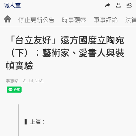
停止更新公告
時事觀察
軍事評論
法
「台立友好」遠方國度立陶宛
（下）：藝術家、愛書人與裝
幀實驗
李志銘
21 Jul, 2021
▍上篇：