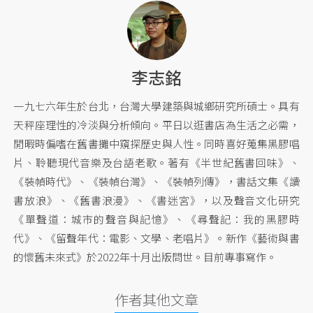
李志銘
一九七六年生於台北，台灣大學建築與城鄉研究所碩士。具有
天秤座理性的冷淡與分析傾向。平日以逛書店為生活之必需，
閒暇時偏嗜在舊書攤中窺探歷史與人性。同時喜好蒐集黑膠唱
片、聆聽現代音樂及台語老歌。著有《半世紀舊書回味》、
《裝幀時代》、《裝幀台灣》、《裝幀列傳》，書話文集《讀
書放浪》、《舊書浪漫》、《書迷宮》，以及聲音文化研究
《單聲道：城市的聲音與記憶》、《尋聲記：我的黑膠時
代》、《留聲年代：電影、文學、老唱片》。新作《藝術與書
的懷舊未來式》於2022年十月出版問世。目前專事寫作。
作者其他文章