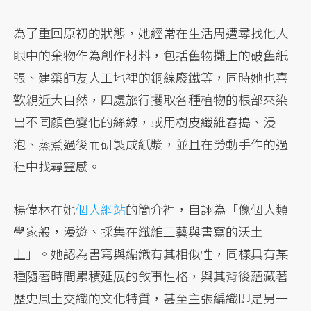
為了重回原初的狀態，她經常在生活周遭尋找他人
眼中的棄物作為創作材料，包括舊物攤上的破舊紙
張、建築師友人工地裡的銅線廢鐵等，同時她也喜
歡親近大自然，四處旅行攫取各種植物的根部來染
出不同顏色變化的絲線，或用樹皮纖維舂搗、浸
泡、蒸煮過後而研製成紙漿，並且在勞動手作的過
程中找尋靈感。
楊偉林在她
個人網站
的簡介裡，自詡為「像個人類
學家般，漫遊、採集在纖維工藝與書寫的沃土
上」。她認為書寫與編織有其相似性，同樣具有某
種隨著時間累積延展的敘事性格，與其背後蘊藏著
歷史風土交織的文化特質，甚至主張編織即是另一