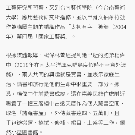
工藝研究所習藝，又到台南藝術學院（今台南藝術
大學）應用藝術研究所進修，並以甲骨文抽象符號
作為構圖主題的編織作品「太初有字」獲頒（2004
年）第四屆「國家工藝獎」。
根據媒體報導，楊偉林曾經提到她早逝的胞弟楊偉
中（2018年在南太平洋庫克群島度假時不幸意外溺
斃），兩人共同的興趣就是買書，並表示家庭生
活、讀書和旅行是他們生命中很重要一部分。據
悉，楊偉中生前愛書成癡，還在嘉義民雄住處附近
購置了一幢三層樓中古透天厝作為個人藏書空間，
取名「諸羅書屋」，外傳藏書達四、五萬冊，且一
手包辦搬運、擦拭、修補、編目、上架等工作，儼
然小型圖書館。