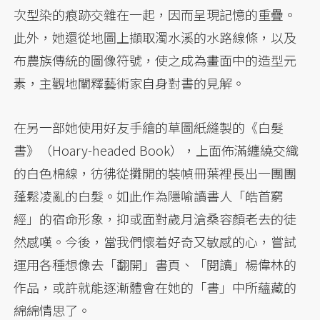
次型染的痕跡交雜在一起，因而呈現記憶的重疊。
此外，她還從地圖上擷取濁水溪的水路線條，以及
布農族傳統的圖像符號，使之成為畫面中的造型元
素，主觀地闡釋藝術家自身對書的見解。
在另一部她使用好友手繪的草圖紙縫製的《白髮
書》（Hoary-headed Book），上面佈滿纏繞交織
的白色棉線，彷彿從攤開的裝幀冊葉裡長出一團團
蓬鬆凌亂的白髮。如此作為隱喻讀書人「皓首窮
經」的宿命形象，抑或面對歲月滄桑容顏老去的徒
然感嘆。今後，當我們懷着好奇又敏感的心，嘗試
運用各種想像去「翻開」書頁、「閱讀」楊偉林的
作品，或許就能逐漸體會在她的「書」中所蘊藏的
綿綿情思了。