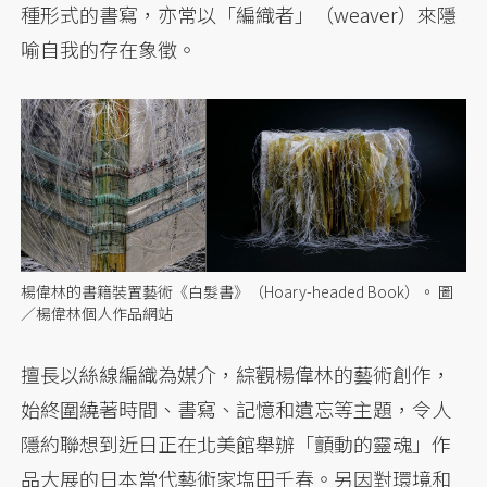
種形式的書寫，亦常以「編織者」（weaver）來隱
喻自我的存在象徵。
楊偉林的書籍裝置藝術《白髮書》（Hoary-headed Book）。 圖
／楊偉林個人作品網站
擅長以絲線編織為媒介，綜觀楊偉林的藝術創作，
始終圍繞著時間、書寫、記憶和遺忘等主題，令人
隱約聯想到近日正在北美館舉辦「顫動的靈魂」作
品大展的日本當代藝術家塩田千春。另因對環境和