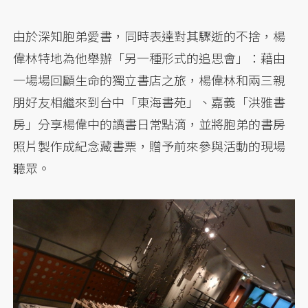
由於深知胞弟愛書，同時表達對其驟逝的不捨，楊
偉林特地為他舉辦「另一種形式的追思會」：藉由
一場場回顧生命的獨立書店之旅，楊偉林和兩三親
朋好友相繼來到台中「東海書苑」、嘉義「洪雅書
房」分享楊偉中的讀書日常點滴，並將胞弟的書房
照片製作成紀念藏書票，贈予前來參與活動的現場
聽眾。