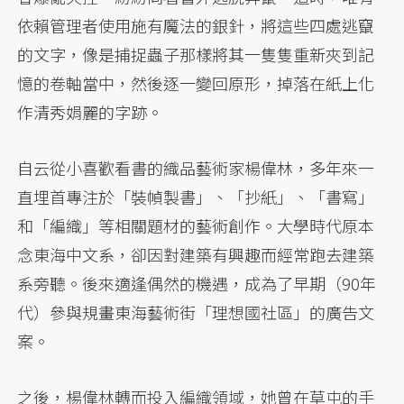
依賴管理者使用施有魔法的銀針，將這些四處逃竄
的文字，像是捕捉蟲子那樣將其一隻隻重新夾到記
憶的卷軸當中，然後逐一變回原形，掉落在紙上化
作清秀娟麗的字跡。
自云從小喜歡看書的織品藝術家楊偉林，多年來一
直埋首專注於「裝幀製書」、「抄紙」、「書寫」
和「編織」等相關題材的藝術創作。大學時代原本
念東海中文系，卻因對建築有興趣而經常跑去建築
系旁聽。後來適逢偶然的機遇，成為了早期（90年
代）參與規畫東海藝術街「理想國社區」的廣告文
案。
之後，楊偉林轉而投入編織領域，她曾在草屯的手