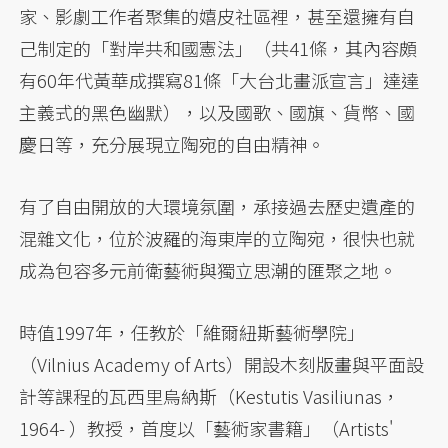
家、影劇工作者聚集的嬉皮社區裡，甚至還擁有自
己制定的「對岸共和國憲法」（共41條，其內容頗
有60年代黃華成撰寫81條「大台北畫派宣言」達達
主義式的黑色幽默），以及國歌、國旗、貨幣、國
慶日等，充分展現立陶宛的自由精神。
有了自由開放的大環境氛圍，承接過去歷史遺產的
混雜文化，位於波羅的海東岸的立陶宛，很快也就
成為包容多元前衛藝術與獨立思潮的匯聚之地。
時值1997年，任教於「維爾紐斯藝術學院」
（Vilnius Academy of Arts）開設木刻版畫與平面設
計等課程的瓦西里烏納斯（Kestutis Vasiliunas，
1964- ）教授，首度以「藝術家書籍」（Artists'