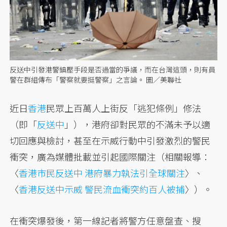
反送中引發港警鎮壓手段是否過當的爭議，而在台灣這頭，則有員
警在群組傳布「警察就要挺警察」之言論。 圖／美聯社
近日
香港
民眾上百萬人上街反「逃犯條例」修法
（即「
反送中
」），港府卻對民眾的不滿未予以適
切回應與檢討，甚至在示威行動中引發激烈的警民
衝突，廣為媒體批載並引起國際關注（相關報導：
〈
香港市民反送中 港府暴力執法引全球關注
〉、
〈
香港反送中示威 警民流血衝突約百人被捕
〉）。
在衝突爆發後，第一線記者將警方任意盤查、搜