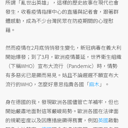
所謂「亂世出英雄」，這樣的歷史故事在現代也會
發生，收看疫情指揮中心的直播與記者會，跟著群
體感動，成為不少台灣民眾在防疫期間的心理慰
藉。
然而疫情在2月底悄悄發生變化，新冠病毒在義大利
開始爆發；到了3月，歐洲疫情蔓延，世界衛生組織
（下稱WHO）宣布大流行（Pandemic）時，情勢
有多惡劣已是顯而易見。姑且不論遲遲不願宣布大
流行的WHO，怎麼好意思指責各國「
麻木
」。
身在德國的我，發現歐洲各國儘管亡羊補牢，但也
開始嚴肅地面對這等嚴峻局勢。歐洲各國在法律面
的規範密度以及因應措施顯得務實，例如
英國
啟動