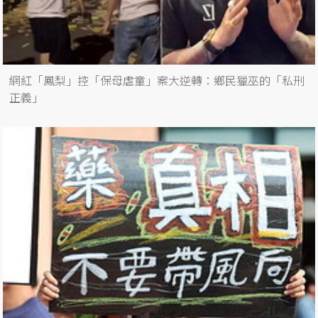
網紅「鳳梨」控「保母虐童」案大逆轉：鄉民獵巫的「私刑
正義」