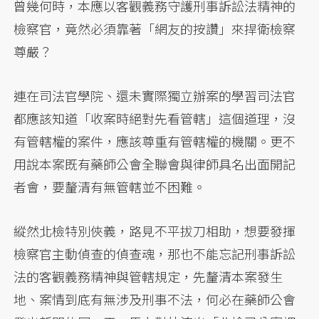
曾幾何時，本應以客觀義務守護刑事訴訟法精神的
檢察官，竟然必須靠著「網友的按讚」來捍衛檢察
尊嚴？
連在司法官學院、還未實際獨立辦案的學習司法官
都應該知道「收案時絕對先看管轄」這個道理，沒
有管轄權的案件，應該尊重有管轄權的機關。更不
用說本案既有藥師公會全聯會與律師具名出面開記
者會，要釐清有無管轄並不困難。
縱然北檢特別俠義，路見不平拔刀相助，想要發揮
檢察官主動偵查的偵查魂，那也不能忘記刑事訴訟
法的客觀義務精神與管轄規定，先釐清本案發生
地、案情到底有無涉及刑事不法，何必在藥師公會