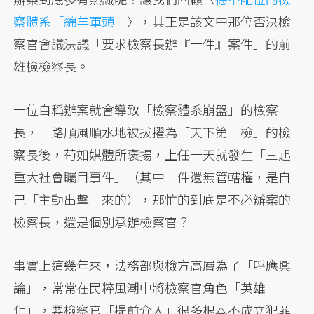
察體系「綿羊軍頭」
〉，其正是該文中那位否決檢
察官會議決議「要求檢察長辦『一件』案件」的前
雄檢檢察長。
一位自稱辦案就會導致「檢察體系崩盤」的檢察
長，一路順風順水地被拔擢為「天下第一檢」的檢
察長後，苟如媒體所褒揚，上任一天就發生「三起
重大社會矚目事件」（其中一件還無管轄權，是自
己「主動出擊」來的），那忙的到底是不必辦案的
檢察長，還是個別承辦檢察官？
事實上這幾年來，法務部與檢方高層為了「呼應輿
論」，常常在民粹風潮中將檢察官角色「英雄
化」，要檢察官「提前介入」很多根本不成立犯罪