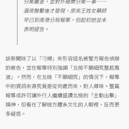
分案嚴查，並對外揭櫫分案一事……
漏夜聯繫後才發現，原來王姓女藥師
早已到南港分局報案，但起初她並未
表明提告。
該新聞除了以「刁婦」來形容這名被警方報告偵辦
的被告，並在報導特別強調「北檢不願細究整起風
波」。然而，在北檢「不願細究」的情況下，報導
中的資訊來源究竟是從何處而來，耐人尋味。整篇
報導或許可讓外行人繼續盛讚北檢的「主動出擊」
精神，但看在了解檢方體系文化的人眼裡，反而更
多疑惑。