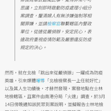
思議，立刻即時啟動防疫處理小組分
案調查，釐清婦人有無涉嫌強制等相
關罪嫌，並請
檢察官
聯繫轄區內警政
單位，從速從嚴偵辦，安定民心，表
達政府重視疫情防範及嚴懲違反防疫
規定的決心。
然而，就在北檢「跳出來從嚴偵辦」一躍成為防疫
英雄，引來媒體
報導
「北檢檢察長一上任就好忙」
以及其人生功績後，才赫然發現，案發地點在士林
地檢轄區，且案件由南港分局「火速」調查，於3月
14日傍晚通知該民眾到案說明，並擬報告士林地檢