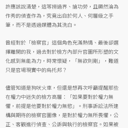
許應該說清楚，這等撈過界、搶功勞，且顯然淪為
作秀的偵查作為，究竟出自於何人、何層級之手
筆，而不是透過媒體為其洗白。
曾經對於「檢察官」這個角色充滿熱情、最後卻選
擇離開的我，過去對於檢方內部升官圖所形塑的文
化感到無能為力，時常懷疑，「無欲則剛」，難道
只是官場現實中的烏托邦？
儘管知道是狗吠火車，但還是想再次呼籲提醒那些
在權力中迷失的檢方高層：「如果要對於權力無
懼，前提是他要對於權力無慾」。刑事訴訟法所建
構與期待的檢察官圖像，是對於權力無所畏懼，公
正、客觀進行偵查、公訴與執行的檢察官。如果被