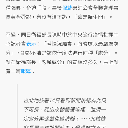
種強暴、脅迫手段，事後
報載
藥師公會全聯會理事
長黃金舜說，有沒有逼下跪，「這是羅生門」。
不過，同日衛福部長陳時中於中央流行疫情指揮中
心記者會
表示
：「若情況屬實，將會處以最嚴厲處
分」，卻說不清楚該依什麼法進行何種「處分」。
就在衛福部長「嚴厲處分」的宣稱沒多久，馬上就
有一篇
報導
：
台北地檢署14日看到新聞後認為此風
不可長，跳出來替醫護維權，強調一
定會分案從嚴從速偵辦！……北檢檢
察長周章欽聽聞此事，覺得非常不可