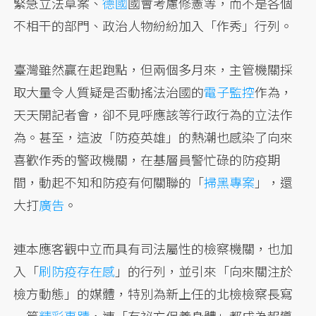
緊急立法草案、
德國
國會考慮修憲等，而不是各個
不相干的部門、政治人物紛紛加入「作秀」行列。
臺灣雖然贏在起跑點，但兩個多月來，主管機關採
取大量令人質疑是否動搖法治國的
電子監控
作為，
天天開記者會，卻不見呼應該等行政行為的立法作
為。甚至，這波「防疫英雄」的熱潮也感染了向來
喜歡作秀的警政機關，在基層員警忙碌的防疫期
間，動起不知和防疫有何關聯的「
掃黑專案
」，還
大打
廣告
。
連本應客觀中立而具有司法屬性的檢察機關，也加
入「
刷防疫存在感
」的行列，並引來「向來關注於
檢方動態」的媒體，特別為新上任的北檢檢察長寫