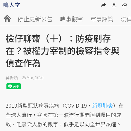
停止更新公告
時事觀察
軍事評論
法
檢仔聊齋（十）：防疫刷存
在？被權力宰制的檢察指令與
偵查作為
吳忻穎
25 Mar, 2020
2019新型冠狀病毒疾病（COVID-19，
新冠肺炎
）在
全球大流行，我國在第一波流行期間達到矚目的成
效，低感染人數的數字，似乎足以向全世界炫耀。