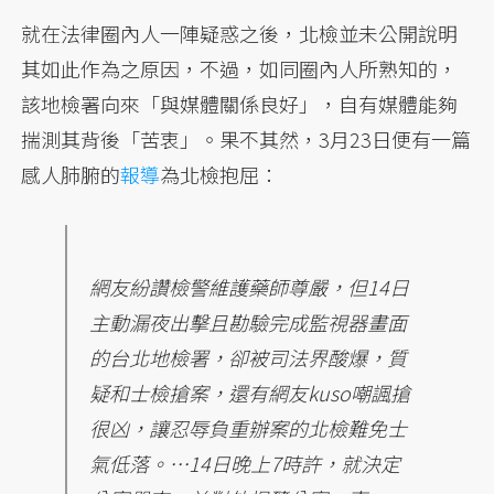
就在法律圈內人一陣疑惑之後，北檢並未公開說明
其如此作為之原因，不過，如同圈內人所熟知的，
該地檢署向來「與媒體關係良好」，自有媒體能夠
揣測其背後「苦衷」。果不其然，3月23日便有一篇
感人肺腑的
報導
為北檢抱屈：
網友紛讚檢警維護藥師尊嚴，但14日
主動漏夜出擊且勘驗完成監視器畫面
的台北地檢署，卻被司法界酸爆，質
疑和士檢搶案，還有網友kuso嘲諷搶
很凶，讓忍辱負重辦案的北檢難免士
氣低落。…14日晚上7時許，就決定