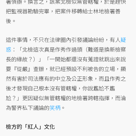
署偵辦。換言之，該案北檢似無管轄權，於是趕快
把監視器勘驗完畢，把案件移轉給士林地檢署善
後。
這件事情，不只在法律圈內引發議論紛紛，有人
疑
惑
：「北檢這次真是作秀作過頭（難道是換新檢察
長的緣故？）」「一開始都還沒有蒐證就跳出來說
要『從嚴』查辦，就已經預設不利被告的立場，顯
然有害於司法應有的中立及公正形象，而且作秀之
後才發現自己根本沒有管轄權，你說尷尬不尷
尬？」更因疑似無管轄權的地檢署跨轄指揮，而淪
為警界私下議論的
笑柄
。
檢方的「紅人」文化