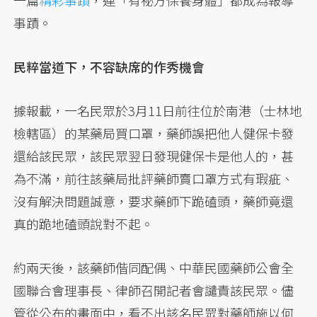
一篇
精彩事蹟
，連「有祕方保養身體」都成為報導
事蹟。
民粹當道下，不容缺席的作秀機會
據報載，一名民眾於3月11日前往位於南港（士林地
檢轄區）的某藥局買口罩，藥師誤把他人健保卡發
還給該民眾，該民眾翌日發現健保卡是他人的，甚
為不滿，前往該藥局批評藥師賣口罩方式有瑕疵、
沒有解決問題誠意，要求藥師下跪磕頭，藥師竟還
真的跪地磕頭說對不起。
約兩天後，該藥師偕同配偶、中華民國藥師公會全
國聯合會理事長、律師召開記者會譴責該民眾。儘
管從公布的畫面中，看不出該名民眾對藥師施以何