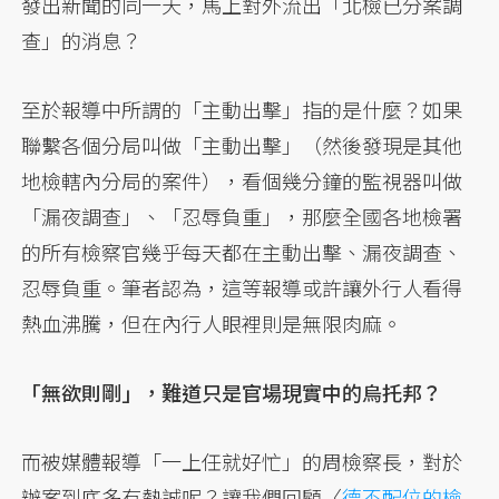
發出新聞的同一天，馬上對外流出「北檢已分案調
查」的消息？
至於報導中所謂的「主動出擊」指的是什麼？如果
聯繫各個分局叫做「主動出擊」（然後發現是其他
地檢轄內分局的案件），看個幾分鐘的監視器叫做
「漏夜調查」、「忍辱負重」，那麼全國各地檢署
的所有檢察官幾乎每天都在主動出擊、漏夜調查、
忍辱負重。筆者認為，這等報導或許讓外行人看得
熱血沸騰，但在內行人眼裡則是無限肉麻。
「無欲則剛」，難道只是官場現實中的烏托邦？
而被媒體報導「一上任就好忙」的周檢察長，對於
辦案到底多有熱誠呢？讓我們回顧〈
德不配位的檢