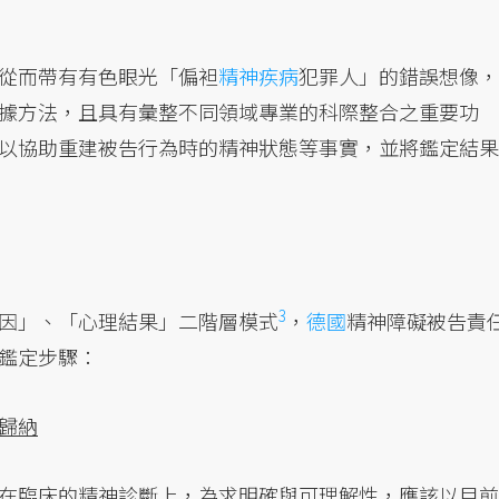
從而帶有有色眼光「偏袒
精神疾病
犯罪人」的錯誤想像，
據方法，且具有彙整不同領域專業的科際整合之重要功
以協助重建被告行為時的精神狀態等事實，並將鑑定結果
3
因」、「心理結果」二階層
模式
，
德國
精神障礙被告責
鑑定步驟：
歸納
在臨床的精神診斷上，為求明確與可理解性，應該以目前