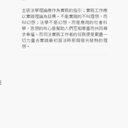
主張法學理論應作為實務的指引；實務工作應
以實踐理論為目標。不能實踐的不叫理想，而
叫幻想；法學不是幻想，而是應用的社會科
學，思想的核心是幫助人們互相尊重而共同尋
求幸福。而司法實務工作者的任務便是窮盡一
切力量去實踐最初習法時那個發光發熱的理
想。
任