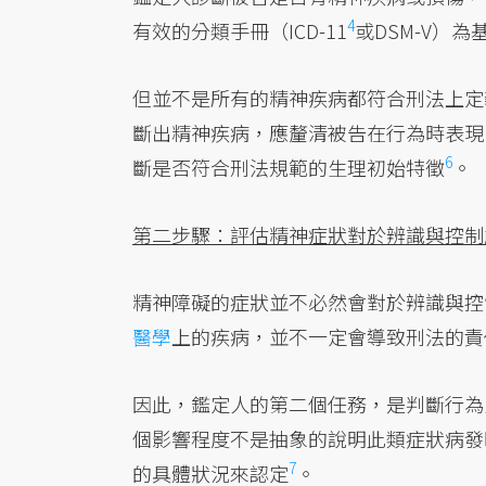
4
有效的分類手冊（
ICD-11
或DSM-V）為
但並不是所有的精神疾病都符合刑法上定
斷出精神疾病，應釐清被告在行為時表現
6
斷是否符合刑法規範的生理初始
特徵
。
第二步驟：評估精神症狀對於辨識與控制
精神障礙的症狀並不必然會對於辨識與控
醫學
上的疾病，並不一定會導致刑法的責
因此，鑑定人的第二個任務，是判斷行為
個影響程度不是抽象的說明此類症狀病發
7
的具體狀況來
認定
。