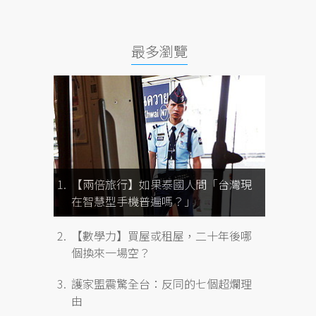
最多瀏覽
【兩倍旅行】如果泰國人問「台灣現
在智慧型手機普遍嗎？」
【數學力】買屋或租屋，二十年後哪
個換來一場空？
護家盟震驚全台：反同的七個超爛理
由