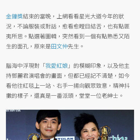
金鐘獎
結束的當晚，上網看看星光大道今年的狀
況，不論服裝或對話，愈看愈瞠目結舌，也有點匪
夷所思。點選著圖輯，突然看到一個有點熟悉又陌
生的面孔，原來是
田文仲
先生。
腦海中浮現對「
我愛紅娘
」的模糊印象，以及他主
持鄧麗君演唱會的畫面，但都已經記不清楚，如今
看他往紅毯上一站、右手一揚向觀眾致意，精神抖
擻的樣子，還真是一番派頭，堂堂一位老紳士。