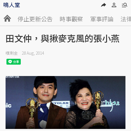
停止更新公告
時事觀察
軍事評論
法
田文仲，與揪麥克風的張小燕
嘆剩金
28 Aug, 2014