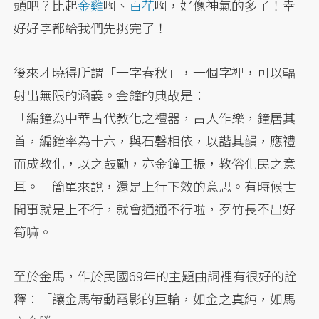
頭吧？比起
金雞
啊、
百花
啊，好像神氣的多了！幸
好好字都給我們先挑完了！
後來才曉得所謂「一字春秋」，一個字裡，可以輻
射出無限的涵義。金鐘的典故是：
「編鐘為中華古代教化之禮器，古人作樂，鐘居其
首，編鐘率為十六，與石磬相依，以諧其韻，應禮
而成教化，以之鼓勵，亦金鐘王振，教俗化民之意
耳。」簡單來說，還是上行下效的意思。有時候世
間事就是上不行，就會通通不行啦，歹竹長不出好
筍嘛。
至於金馬，作於民國69年的主題曲詞裡有很好的詮
釋：「讓金馬帶動電影的巨輪，如金之真純，如馬