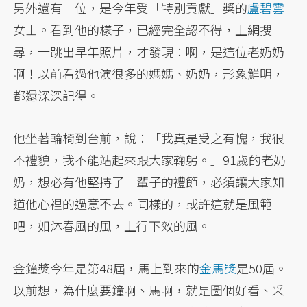
另外還有一位，是今年受「特別貢獻」獎的
盧碧雲
女士。看到他的樣子，已經完全認不得，上網搜
尋，一跳出早年照片，才發現：啊，是這位老奶奶
啊！以前看過他演很多的媽媽、奶奶，形象鮮明，
都還深深記得。
他坐著輪椅到台前，說：「我真是受之有愧，我很
不禮貌，我不能站起來跟大家鞠躬。」91歲的老奶
奶，想必有他堅持了一輩子的禮節，必須讓大家知
道他心裡的過意不去。同樣的，或許這就是風範
吧，如沐春風的風，上行下效的風。
金鐘獎今年是第48屆，馬上到來的
金馬獎
是50屆。
以前想，為什麼要鐘啊、馬啊，就是圖個好看、采