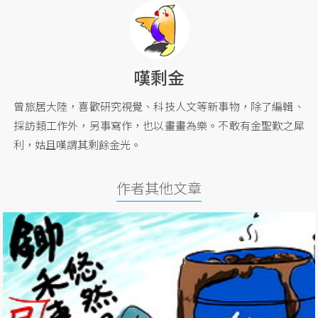
嘆剩金
曾旅居大陸，喜歡研究視覺、科技人文等新事物，除了編輯、
採訪類工作外，另事寫作，也以畫畫為樂。不敢有金聖歎之犀
利，姑且嘆謂其剩餘金光。
作者其他文章