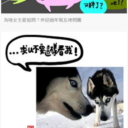
為啥女生愛追問？恭迎過年親友拷問團