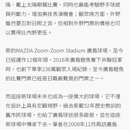
陽、戴上太陽眼鏡比賽，同時也最能考驗野手球感
與判斷力，增加美技表演機會；觀眾席方面，外野
雖然要忍耐日照之苦，但相對外野門票的價格也可
以賣得比內野更低。
新的MAZDA Zoom-Zoom Stadium 廣島球場，至今
已經運作12個年頭，2016年廣島鯉魚奪下央聯冠軍
時，也創下單季236萬觀眾入場紀錄，至今廣島鯉魚
的比賽門票已經是日職最難買的門票之一。
而這座新球場未來也成為一座偉大的球場，它不僅
在設計上具有宏觀視野，過去乘載52年歷史教訓的
舊市民球場，也給了廣島球迷很多啟發，並在這座
新球場中傳承下去。筆者在2008年12月再訪廣島