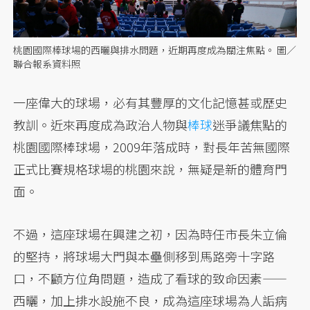
桃園國際棒球場的西曬與排水問題，近期再度成為關注焦點。 圖／
聯合報系資料照
一座偉大的球場，必有其豐厚的文化記憶甚或歷史
教訓。近來再度成為政治人物與
棒球
迷爭議焦點的
桃園國際棒球場，2009年落成時，對長年苦無國際
正式比賽規格球場的桃園來說，無疑是新的體育門
面。
不過，這座球場在興建之初，因為時任市長朱立倫
的堅持，將球場大門與本壘側移到馬路旁十字路
口，不顧方位角問題，造成了看球的致命因素——
西曬，加上排水設施不良，成為這座球場為人詬病