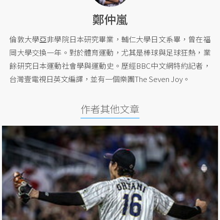
鄭仲嵐
倫敦大學亞非學院日本研究畢業，輔仁大學日文系畢，曾在福
岡大學交換一年。對於體育運動，尤其是棒球與足球狂熱，業
餘研究日本運動社會學與運動史。歷經BBC中文網特約記者，
台灣壹電視日英文編譯，並有一個樂團The Seven Joy。
作者其他文章