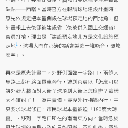
缺點——西曬。當時官方在報請球場建設計畫時，
原先依規定把本壘側設在球場預定地的西北角，但
計畫報上去後卻被建設省（後被併入國土交通省）
官員打槍，理由是「建設預定地北方是文化設施預
1
定地
，球場大門在那邊的話會製造一堆噪音，破壞
安寧」。
再來是原先計畫中，外野側面臨十字路口，兩條大
馬路上都有路面電車奔行，遭到官員以「怎麼可以
讓外野大牆面對大街？球飛到大街上怎麼辦？這樣
太不雅觀了！」為由責備。最後外行指導內行，中
央要求球場修正，市民球場本壘被迫「180度大轉
變」，移到十字路口所在的南南東方向。當時急於
興建球場的廣島市政府只能照辦，不料此後，竟造