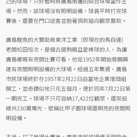
己的球場，只好暫時將廣島南邊的綜合球場當作主
場。然而，該球場沒有照明設備，球員平時打完球
賽後，還要在門口送客並抱著捐款箱向觀眾募款。
廣島鯉魚的大贊助商東洋工業（即現在的馬自達）
老闆松田恒次，是個古道熱腸且愛棒球的人，為讓
廣島鄉親有夜間比賽可看，他從1952年開始發願興
建有夜間照明設備的大球場。經過五年集資，廣島
市民球場終於在1957年2月22日由當地企業增岡組
開工，並奇蹟似地只花五個月，便於同年7月22日第
一期完工。球場不只可容納17,422位觀眾，還架設
總共230萬燭光、號稱比甲子園球場還明亮的夜間照
明設備。
不過，打了幾場比賽後，廣島市民球場便浮現致命