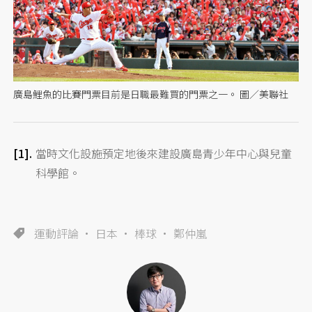
廣島鯉魚的比賽門票目前是日職最難買的門票之一。 圖／美聯社
當時文化設施預定地後來建設廣島青少年中心與兒童
科學館。
運動評論
日本
棒球
鄭仲嵐