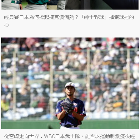
經典賽日本為何掀起捷克澳洲熱？「紳士野球」擄獲球迷的
心
從宮崎走向世界：WBC日本武士隊，能否以運動刺激疫後經