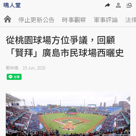
停止更新公告
時事觀察
軍事評論
法
從桃園球場方位爭議，回顧
「賢拜」廣島市民球場西曬史
鄭仲嵐
19 Jun, 2020