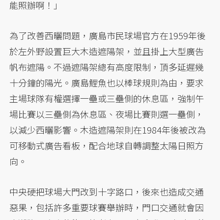
能照辦啊！」
為了改善西曬問題，廣島市民球場官方在1959年後
於左外野設置巨大木造遮陽架，並且掛上大型廣告
帆布遮陽。不過遮陽架總有高度限制，頂多延遲幾
十分鐘的陽光。廣島鯉魚也以棒球規則為由，要求
主場球隊有權選擇一壘或三壘側的休息區，強制午
場比賽以三壘側為休息區、夜場比賽則選一壘側，
以減少西曬影響。木造遮陽架則在1984年後被改為
可移動式廣告看板，配合地球自轉調整太陽日照方
向。
中央硬把球場大門改到十字路口，後來也造成交通
惡果，包括許多重要球賽舉辦時，門口交通就會因