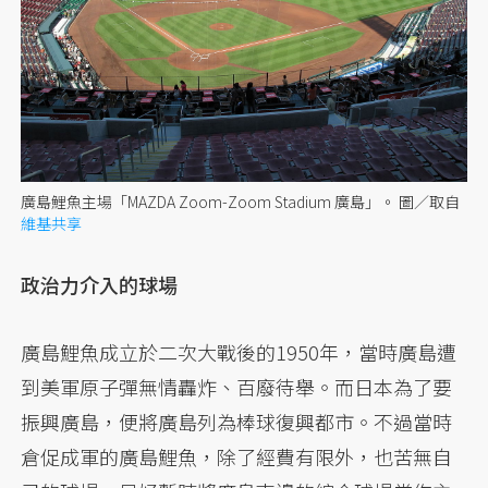
廣島鯉魚主場「MAZDA Zoom-Zoom Stadium 廣島」。
圖／取自
維基共享
政治力介入的球場
廣島鯉魚成立於二次大戰後的1950年，當時廣島遭
到美軍原子彈無情轟炸、百廢待舉。而日本為了要
振興廣島，便將廣島列為棒球復興都市。不過當時
倉促成軍的廣島鯉魚，除了經費有限外，也苦無自