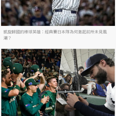
凱旋歸國的棒球英雄：經典賽日本隊為何激起前所未見風
潮？