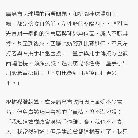
廣島市民球場的西曬問題，和桃園棒球場如出一
轍，都是傍晚日落前，左外野的夕陽西下，強烈陽
光直射一壘側的休息區與球迷座位區，讓人不勝其
擾。甚至到後來，西曬也妨礙到比賽進行，不只左
打者與右投手相當困擾，一壘手與捕手傳接球也被
西曬阻撓，頻頻抗議。過去廣島隊名將一壘手小早
川毅彥曾揶揄：「不如比賽到日落後再打更公
平。」
根據媒體報導，當時廣島市政府因此承受不少罵
名，但負責該項目審核的官員私下曾不滿地說：
「我知道這樣改會讓選手很難比賽，我也不是素
人！我當然知道！但是建設省都這樣要求了，我只