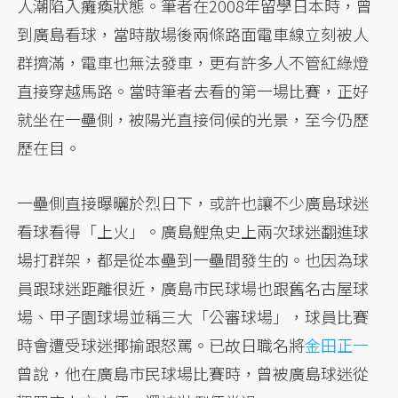
人潮陷入癱瘓狀態。筆者在2008年留學日本時，曾
到廣島看球，當時散場後兩條路面電車線立刻被人
群擠滿，電車也無法發車，更有許多人不管紅綠燈
直接穿越馬路。當時筆者去看的第一場比賽，正好
就坐在一壘側，被陽光直接伺候的光景，至今仍歷
歷在目。
一壘側直接曝曬於烈日下，或許也讓不少廣島球迷
看球看得「上火」。廣島鯉魚史上兩次球迷翻進球
場打群架，都是從本壘到一壘間發生的。也因為球
員跟球迷距離很近，廣島市民球場也跟舊名古屋球
場、甲子園球場並稱三大「公審球場」，球員比賽
時會遭受球迷揶揄跟怒罵。已故日職名將
金田正一
曾說，他在廣島市民球場比賽時，曾被廣島球迷從