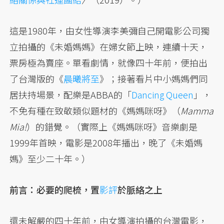
這是1980年，由女性導演李美彌自己開電影公司獨
立拍攝的《未婚媽媽》在婦女節上映，連續十天，
票房極為賣座。單看劇情，就像四十年前，便拍出
了台灣版的《
晨曦將至
》；接著看片中小媽媽們同
居扶持場景，配樂是ABBA的「
Dancing Queen
」，
不免有種在致敬類似題材的《媽媽咪呀》（
Mamma
Mia!
）的錯覺。（實際上《媽媽咪呀》音樂劇是
1999年首映，電影是2008年播出，晚了《未婚媽
媽》至少二十年。）
前言：必要的爬梳，置
影評
於脈絡之上
還未解嚴的四十年前，由女導演拍攝的台灣電影，