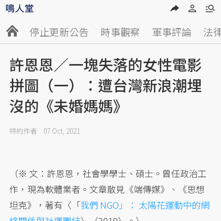
停止更新公告
時事觀察
軍事評論
法
許恩恩／一塊失落的女性電影
拼圖（一）：遭台灣新浪潮埋
沒的《未婚媽媽》
特約作者
07 Oct, 2021
（※ 文：許恩恩，社會學學士、碩士。曾任政治工
作，現為軟體業者。文章散見《端傳媒》、《思想
坦克》，著有〈「
我們 NGO」： 太陽花運動中的網
絡關係與社運團結
〉（2019）。）