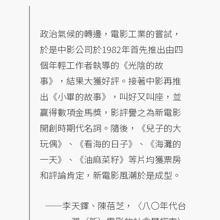
政治氣候的轉邊，電影工業的嘗試，
於是中影公司於1982年首先推出由四
個年輕工作者執導的《光陰的故
事》，結果大獲好評。接著中影再推
出《小畢的故事》，叫好又叫座，並
贏得數項金馬獎，影評譽之為新電影
開創時期代名詞。隨後，《兒子的大
玩偶》、《看海的日子》、《海灘的
一天》、《油麻菜籽》等片均獲票房
和評論肯定，新電影風潮於是成型。
——李天鐸、陳蓓芝，〈八〇年代台