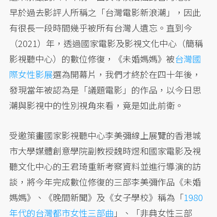
早於過去影評人所稱之「台灣電影新浪潮」，因此
有很長一段時間幾乎被所有台灣人遺忘。直到今
（2021）年，透過國家電影及影視文化中心（簡稱
影視聽中心）的數位修復，《未婚媽媽》被
台灣國
際女性影展
選為開幕片，我們才終於在四十年後，
發現當年被認為是「議題電影」的作品，以今日思
潮與影視中的性別視角來看，竟是如此前衛。
受邀策畫國家影視聽中心李美彌線上展覽的香港城
市大學媒體創意學院副教授魏時煜和國家電影及視
聽文化中心的王君琦重新考察資料並進行導演的訪
談，將今年完成數位修復的三部李美彌作品《未婚
媽媽》、《晚間新聞》及《女子學校》稱為「
1980
年代的台灣都市女性三部曲
」、
「非典女性三部