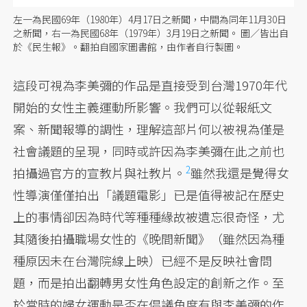
左一為民國69年（1980年）4月17日之新聞，中間為同年11月30日
之新聞，右一為民國68年（1979年）3月19日之新聞。 圖／皆出自
於《民生報》。翻拍自國家圖書館，由作者自行製圖。
這段可視為李美彌的作品是直接受到台灣1970年代
開始的女性主義運動所影響。我們可以從報紙文
案、新聞報導的調性，理解這部片何以被視為僅是
社會議題的呈現，同時或許因為李美彌在此之前也
2
拍攝過
官方的宣教片與社教片。
雖然我還是覺得女
性導演僅僅拍出「議題電影」已是值得被記在歷史
上的事情卻因為時代等種種緣故被遺忘很奇怪，尤
其隨後拍攝職場女性的《晚間新聞》（雖然因為種
種原因未在台灣院線上映）已經不是反映社會問
題，而是拍出翻轉男女性角色設定的創新之作。至
於當時的婦女運動是否在倡議角度有與李美彌的作