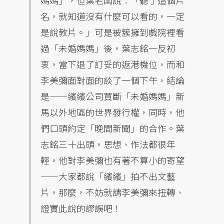
名，就知道沒有什麼可以看的，一定
是說教片。」可是被簇擁到戲院裡看
過「未婚媽媽」後，葉志銘一反初
衷，當下退了訂妥的返港機位，而和
李美彌面對面的談了一個下午，結論
是——繽繽公司買斷「未婚媽媽」新
馬以外地區的世界發行權，同時，他
們口頭約定「晚間新聞」的合作。葉
志銘三十出頭，思想、作法都很年
輕，他對李美彌也有著不算小的寄望
——大家都說「繽繽」拍不出文藝
片，那麼，不妨就請李美彌來扭轉、
證實此說的謬誤吧！