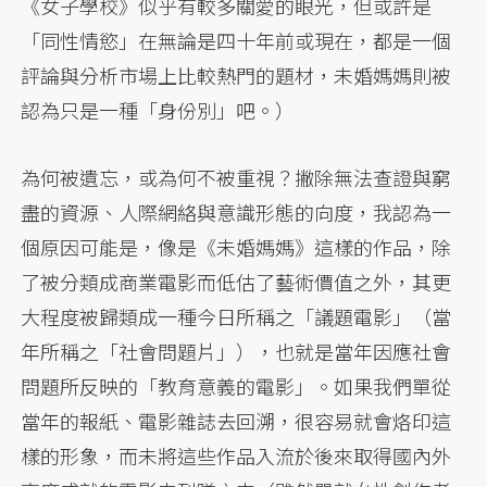
《女子學校》似乎有較多關愛的眼光，但或許是
「同性情慾」在無論是四十年前或現在，都是一個
評論與分析市場上比較熱門的題材，未婚媽媽則被
認為只是一種「身份別」吧。）
為何被遺忘，或為何不被重視？撇除無法查證與窮
盡的資源、人際網絡與意識形態的向度，我認為一
個原因可能是，像是《未婚媽媽》這樣的作品，除
了被分類成商業電影而低估了藝術價值之外，其更
大程度被歸類成一種今日所稱之「議題電影」（當
年所稱之「社會問題片」），也就是當年因應社會
問題所反映的「教育意義的電影」。如果我們單從
當年的報紙、電影雜誌去回溯，很容易就會烙印這
樣的形象，而未將這些作品入流於後來取得國內外