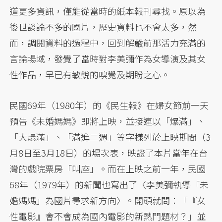
道更多資訊，僅能從當時的紙本報刊尋找。原以為
後世談論不多的國片，歷史資料也不會太多，然
而，調閱資料的過程中，回到解嚴前那活力充滿的
言論場域，發覺了當時對李美彌作為女導演及其女
性作品，早已有敏銳的嗅覺及期盼之心。
民國69年（1980年）的《民生報》在婦女節前一天
預告《未婚媽媽》即將上映，並接連以「爆滿」、
「大爆滿」、「滿進二週」等字樣列於上映期間（3
月8日至3月18日）的場次表，映證了本片當年在台
灣的戲院票房「叫座」。而在上映之前一年，民國
68年（1979年）的新聞也寫出了〈李美彌執導「未
婚媽媽」為國片尋求新方向〉。開頭就問：「『女
性電影』會不會成為國內電影的新熱門題材？」並