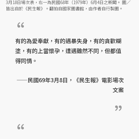
3月18日場次表，右一為民國68年（1979年）6月4日之新聞。 圖／
皆出自於《民生報》。翻拍自國家圖書館，由作者自行製圖。
有的為愛奉獻，有的遇暴失身，有的貪歡糊
塗，有的上當懷孕，遭遇雖然不同，但都值
得同情。
——民國69年3月8日，《民生報》電影場次
文案