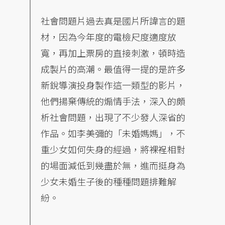
社會問題片過去真是國片所諱言的題
材，因為今年度的電檢尺度適度放
寬，再加上票房的直接刺激，頓時造
成製片的高潮。最值得一提的是許多
新銳導演投身製作這一類型的影片，
他們揚棄傳統的煽情手法，深入的頗
析社會問題，出現了不少發人深省的
作品。如李美彌的「未婚媽媽」，不
重少女如何失身的經過，將裸裎相對
的場面減低到幾盡於無，進而挺身為
少女未婚生子後的種種問題排難解
紛。