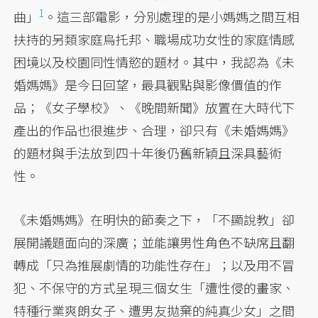
1
曲」
。這三部電影，分別處理的是小媽媽之間互相
扶持的另類家庭烏托邦、職場成功女性的家庭情感
困境以及校園同性情慾的題材。其中，我認為《未
婚媽媽》是今日回望，最具觀點與影像價值的作
品；《女子學校》、《晚間新聞》放置在大時代下
產出的作品也很進步、合理，卻只有《未婚媽媽》
的題材與手法放到四十年後仍舊新穎且深具藝術
性。
《未婚媽媽》在明快的節奏之下，「不顯說教」卻
展開議題面向的深廣；並能讓男性角色不缺席且翻
轉成「只為推展劇情的功能性存在」；以及用不冒
犯、不保守的方式呈現三個女生「遭性侵的畫家、
特種行業爽朗女子、遭男友拋棄的純真少女」之間