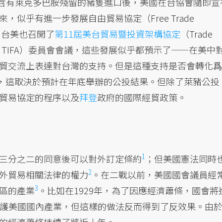
含有萊克多巴胺殘留的豬隻進口後，美國在台協會隨即宣
似乎有進一步發展自由貿易協定（Free Trade
年，台美也召開了
第11屆美台貿易暨投資架構協定
（Trade
greement; TIFA）委員會會議，這些發展似乎都預示了——在美中
貿交流上表達對台灣的支持。但是這種支持是否會轉化爲
為，這取決於預計在年底舉辦的公投結果。但除了萊豬公投
貿易協定的程序以及
拜登
政府的國際經貿政策。
1
三分之二的同意後可以
對外訂定條約
；但美國憲法同時
2
外貿易相關
法律的權力
。在二戰以前，美國國會議員經
3
區的產業
。比如在1929年，為了因應經濟蕭條，國會將
保護美國國內產業，但這樣的做法反而得到了反效果。由