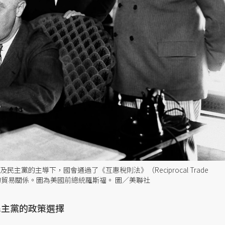
t）以及民主黨的主導下，國會通過了《互惠稅則法》（Reciprocal Trade
歐洲國家的貿易關係。圖為美國前總統羅斯福。 圖／美聯社
民主黨的政策選擇