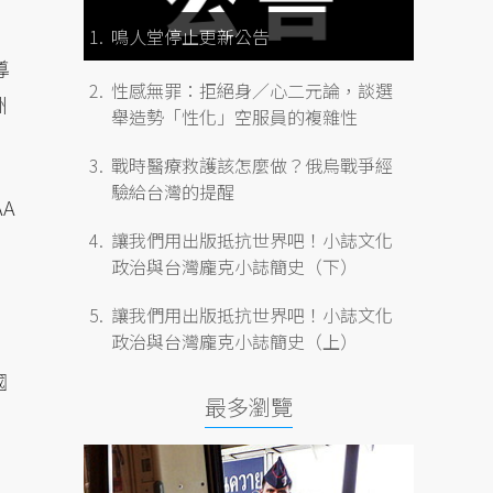
鳴人堂停止更新公告
導
性感無罪：拒絕身／心二元論，談選
洲
舉造勢「性化」空服員的複雜性
戰時醫療救護該怎麼做？俄烏戰爭經
驗給台灣的提醒
A
讓我們用出版抵抗世界吧！小誌文化
政治與台灣龐克小誌簡史（下）
讓我們用出版抵抗世界吧！小誌文化
政治與台灣龐克小誌簡史（上）
國
最多瀏覽