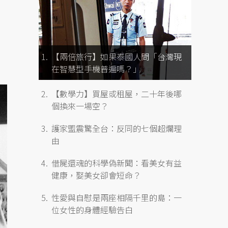
【兩倍旅行】如果泰國人問「台灣現
在智慧型手機普遍嗎？」
【數學力】買屋或租屋，二十年後哪
個換來一場空？
護家盟震驚全台：反同的七個超爛理
由
借屍還魂的科學偽新聞：看美女有益
健康，娶美女卻會短命？
性愛與自慰是兩座相隔千里的島：一
位女性的身體經驗告白