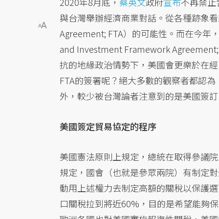
2020年8月底，
蔡英文
政府
宣布
不再禁止
與台灣舉辦經濟商業對話。從各種跡象看來，
Agreement; FTA）的可能性。而在今
and Investment Framework A
抗的地緣政治情勢下，美國會更樂於在經
FTA的簽署呢？絕大多數的觀察者都認
外，較少被台灣論者注意到的是美國簽訂
美國簽定貿易協定的程序
美國憲法原則上規定，總統在取得參議院
規定，國會（也就是參眾兩院）有制定對
動用上述權力去制定高額的關稅以
保護選
口關稅拉到將近60%，目的是希望能夠