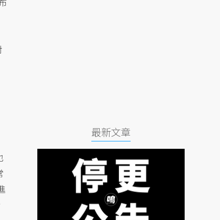
布
對
最新文章
也
常
進
於