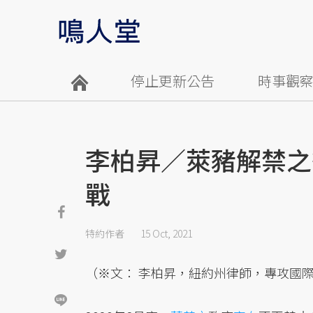
停止更新公告
時事觀
李柏昇／萊豬解禁之
戰
特約作者
15 Oct, 2021
（※文： 李柏昇，紐約州律師，專攻國