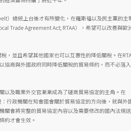
的經濟蕭條持續了將近十年。
Roosevelt）總統上台後才有所變化，在羅斯福以及民主黨的主
ocal Trade Agreement Act; RTAA），希望可以改善與歐
關稅，並且希望其他國家也可以互惠性的降低關稅。在RTA
以協商與外國政府同時降低關稅的貿易條約，而不必落入
關以及職業外交官漸漸成為了磋商貿易協定的主角。在
係是：行政機關在知會國會關於貿易協定的方向後，就與外
機關會將完整的貿易協定內容以及需要修改的國內法規送
條約才會生效。