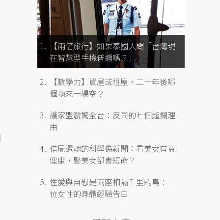
【兩倍旅行】如果泰國人問「台灣現
在智慧型手機普遍嗎？」
【數學力】買屋或租屋，二十年後哪
個換來一場空？
護家盟震驚全台：反同的七個超爛理
由
個
借屍還魂的科學偽新聞：看美女有益
健康，娶美女卻會短命？
性愛與自慰是兩座相隔千里的島：一
位女性的身體經驗告白