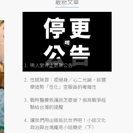
最新文章
鳴人堂停止更新公告
性感無罪：拒絕身／心二元論，談選
舉造勢「性化」空服員的複雜性
戰時醫療救護該怎麼做？俄烏戰爭經
驗給台灣的提醒
讓我們用出版抵抗世界吧！小誌文化
政治與台灣龐克小誌簡史（下）