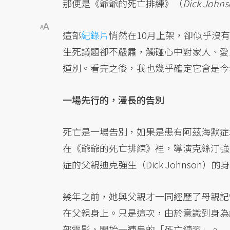
那便是《爺爺的死亡排練》（
Dick Johns
這部
紀錄片
悄然在10月上架，卻似乎沒
生死議題卻不嚴肅，觸碰心中對家人、愛
道別。看完之後，我也幾乎確定它會是今
一場先行的，漫長的告別
死亡是一場告別，如果是患有阿茲海默症
在《爺爺的死亡排練》裡，導演克絲汀強生（K
症的父親迪克強生（Dick Johnson）的
幾年之前，她與父親才一同經歷了母親記
在父親身上。只是這次，由於意識到身為
部電影，開始一連串的「死亡練習」。