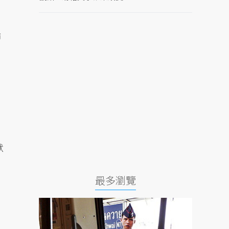
論
默
最多瀏覽