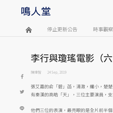
停止更新公告
時事觀
李行與瓊瑤電影（六
陳煒智
24 Sep, 2019
張艾嘉的俞「碧」菡，清澈，纖小，楚楚
有秦漢的高皓「天」，三位主要演員，支
他們三位的表演，最亮眼的是全片前半個