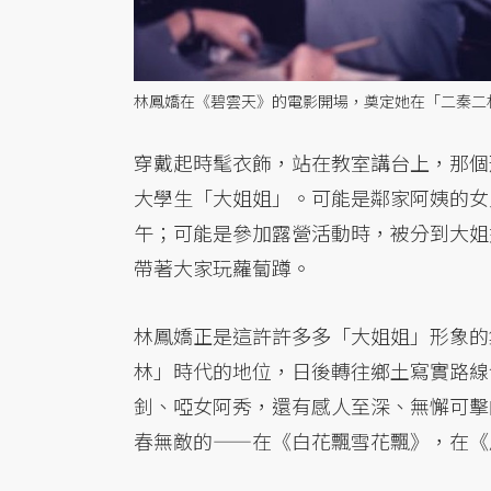
林鳳嬌在《碧雲天》的電影開場，奠定她在「二秦二
穿戴起時髦衣飾，站在教室講台上，那個
大學生「大姐姐」。可能是鄰家阿姨的女
午；可能是參加露營活動時，被分到大姐
帶著大家玩蘿蔔蹲。
林鳳嬌正是這許許多多「大姐姐」形象的
林」時代的地位，日後轉往鄉土寫實路線
釗、啞女阿秀，還有感人至深、無懈可擊
春無敵的——在《白花飄雪花飄》，在《