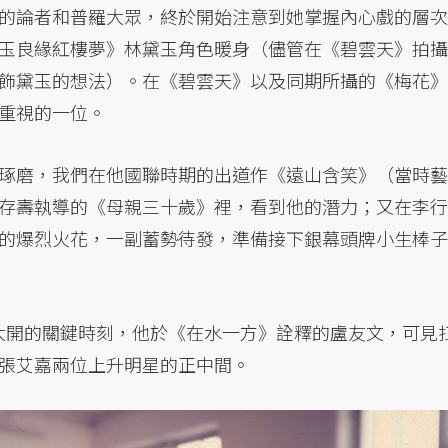
的論者和普羅大眾，終於開始注意到她掌握內心戲的層次
玉良緣紅樓夢》林黛玉角色暖身（儘管在《碧雲天》拍攝
飾黛玉的想法）。在《碧雲天》以及同期所攝的《梅花》
重視的一位。
琢磨，我們在他國聯時期的出道作《遠山含笑》（當時藝
存壽執導的《母親三十歲》裡，看到他的潛力；又在李行
的爆烈火花，一副蓄勢待發，準備接下銀幕頭牌小生棒子
星運大開的關鍵時刻，他於《在水一方》詮釋的盧友文，可見
張艾嘉兩位上升明星的正中間。