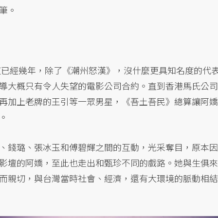
筆。
出道已經幾年，除了《潮州怒漢》，沒什麼更具知名度的代
導大概只有令人失望的電影公司合約。直到香港馬氏公司
再加上老牌的王引等一眾男星，《吾土吾民》總算讓阿嬌
。
、錢璐、張冰玉和傅碧輝之間的互動，光采奪目，原本因
影壇的阿嬌，至此也走出和甄珍不同的戲路。她與生俱來
而親切，與台灣當時社會、經濟，還有大環境的脈動相結