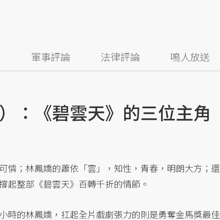
察
軍事評論
法律評論
鳴人放送
）：《碧雲天》的三位主角
可憐；林鳳嬌的蕭依「雲」，知性，青春，明朗大方；還
撐起整部《碧雲天》百轉千折的情節。
小時的林鳳嬌，扛起全片戲劇張力的則是勇奪金馬獎最佳