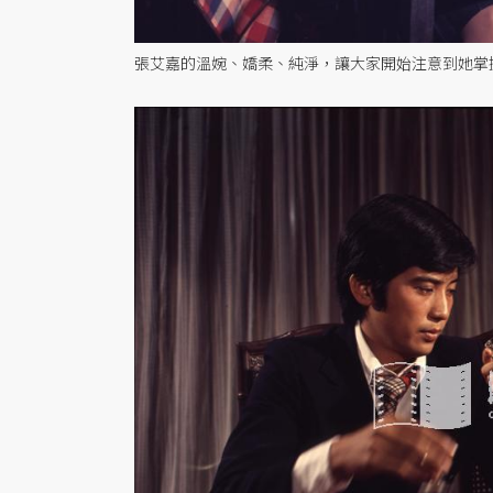
張艾嘉的溫婉、嬌柔、純淨，讓大家開始注意到她掌