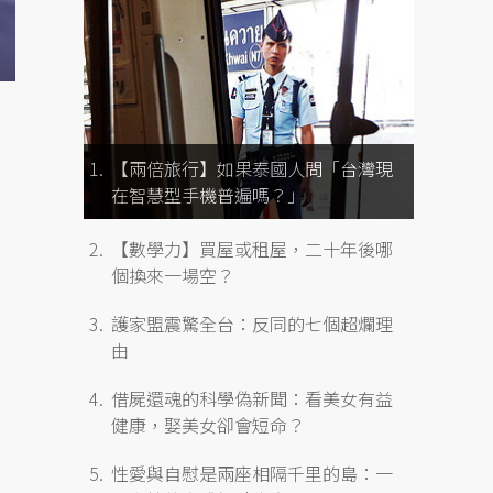
【兩倍旅行】如果泰國人問「台灣現
在智慧型手機普遍嗎？」
【數學力】買屋或租屋，二十年後哪
個換來一場空？
護家盟震驚全台：反同的七個超爛理
由
借屍還魂的科學偽新聞：看美女有益
健康，娶美女卻會短命？
性愛與自慰是兩座相隔千里的島：一