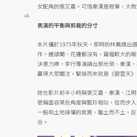
女配角的張艾嘉。可惜秦漢是敗筆，大敗
表演的平衡與剪裁的分寸
本片攝於1975年秋天，那時的林鳳嬌
作，連誹聞、花邊都沒有，篇幅較大的報
決意力捧，李行導演請出鄧光榮、秦漢，
贏得大眾關注，緊接而來就是《碧雲天》
她在影片前半小時與張艾嘉、秦漢、江明
號稱面容某些角度與甄珍相似，從而步入
一股和土地接壤的氣質，雖土而不土，反
合。