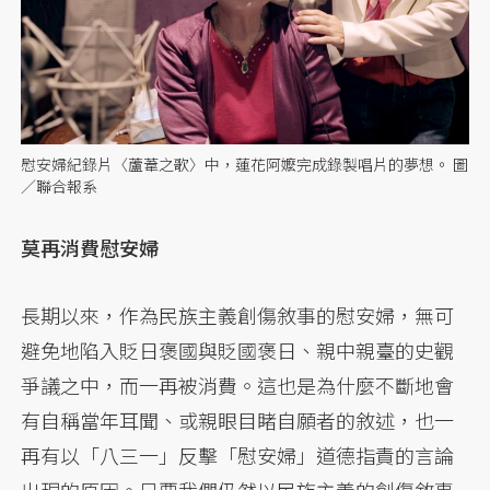
慰安婦紀錄片〈蘆葦之歌〉中，蓮花阿嬤完成錄製唱片的夢想。 圖
／聯合報系
莫再消費慰安婦
長期以來，作為民族主義創傷敘事的慰安婦，無可
避免地陷入貶日褒國與貶國褒日、親中親臺的史觀
爭議之中，而一再被消費。這也是為什麼不斷地會
有自稱當年耳聞、或親眼目睹自願者的敘述，也一
再有以「八三一」反擊「慰安婦」道德指責的言論