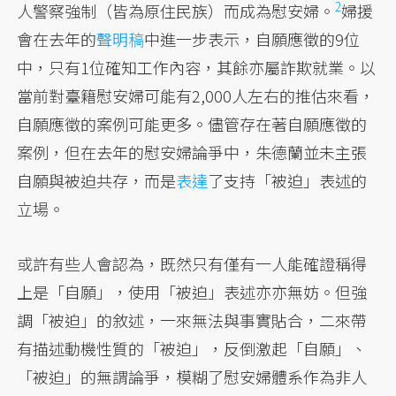
2
人警察強制（皆為原住民族）而成為慰安婦。
婦援
會在去年的
聲明稿
中進一步表示，自願應徵的9位
中，只有1位確知工作內容，其餘亦屬詐欺就業。以
當前對臺籍慰安婦可能有2,000人左右的推估來看，
自願應徵的案例可能更多。儘管存在著自願應徵的
案例，但在去年的慰安婦論爭中，朱德蘭並未主張
自願與被迫共存，而是
表達
了支持「被迫」表述的
立場。
或許有些人會認為，既然只有僅有一人能確證稱得
上是「自願」，使用「被迫」表述亦亦無妨。但強
調「被迫」的敘述，一來無法與事實貼合，二來帶
有描述動機性質的「被迫」，反倒激起「自願」、
「被迫」的無謂論爭，模糊了慰安婦體系作為非人