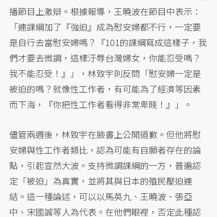
播節目上激辯。根據報導，王曉波在節目中表示：
「連課綱加了『強迫』成為慰安婦都不行，一定要
是自行去當慰安婦嗎？『101的課綱寫成這樣子，我
們才要去微調，這樣汙辱台灣婦女，你能忍受嗎？
我不能忍受！』」，林致宇則反問「慰安婦一定是
被迫的嗎？就像性工作者，有可能為了經濟等因素
而下海，『你把性工作者看得非常卑賤！』」。
儘管兩週後，林致宇在臉書上公開道歉。但他將慰
安婦與性工作者類比，認為可能有自願者存在的論
點，引起宣然大波。支持微調課綱的一方，普遍認
定「被迫」為真實，並將其與日本的殖民壓迫連
結。這一種論述，可以以馬英九、王曉波、張亞
中、宋國誠等人為代表。在他們眼裡，否定此種認