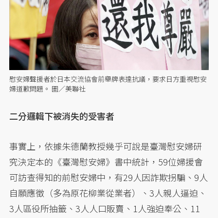
慰安婦聲援者於日本交流協會前舉牌表達抗議，要求日方重視慰安
婦道歉問題。 圖／美聯社
二分邏輯下被消失的受害者
事實上，依據朱德蘭教授幾乎可說是臺灣慰安婦研
究決定本的《臺灣慰安婦》書中統計，59位婦援會
可訪查得知的前慰安婦中，有29人因詐欺拐騙、9人
自願應徵（多為原花柳業從業者）、3人親人逼迫、
3人區役所抽籤、3人人口販賣、1人強迫奉公、11