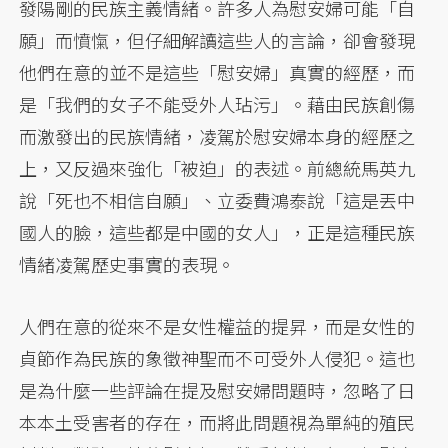
發陽剛的民族主義情緒。許多人為慰安婦可能「自
願」而憤愾，但仔細解讀這些人的言論，卻會發現
他們在意的並不是這些「慰安婦」真實的經歷，而
是「我們的女子不能受外人玷污」。藉由民族創傷
而激發出的民族情緒，凌駕於慰安婦本身的經歷之
上，又反過來強化「被迫」的表述。前總統馬英九
說「死也不相信自願」、立委費鴻泰說「這是丟中
國人的臉，這些都是中國的女人」，正是這種民族
情緒凌駕歷史事實的表現。
人們在意的從來不是女性權益的提昇，而是女性的
貞節作為民族的象徵神聖而不可受外人侵犯。這也
是為什麼一些評論在提及慰安婦問題時，忽略了日
本本土受害者的存在，而將此問題視為單純的殖民