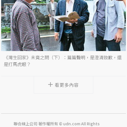
《灣生回家》未竟之問（下）：篇篇聲明，是澄清致歉，還
是打馬虎眼？
看更多內容
聯合線上公司 著作權所有 © udn.com All Rights