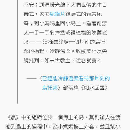
不安；到溫暖光線下人們世俗的生日
儀式，家庭
紀錄片
鏡頭式的預告尾
聲；到小媽媽重回小島上，看著創辦
人一手一手剝掉盆栽裡植物的陳舊老
葉 — — 這樣去終結一個片刻的烏托
邦的過程，冷靜溫柔。收斂美化及尖
銳批判，如末世教主，從容就義。
——〈
已經能冷靜溫柔看待那片刻的
烏托邦
〉部落格《如水回聲》
《晨》中的組織位於一個海上的島，其創辦人在渡
船到島上的過程中，為小媽媽披上外套，並且幫小