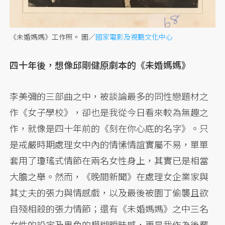
《未婚媽媽》工作照。 圖／
國家電影及視聽文化中心
四十年後，想像邱剛健原劇本的《未婚媽媽》
李美彌的三部曲之中，被談論最多的同性戀題材之
作《女子學校》，卻也是我從今日看來較為無趣之
作，就像是四十年前的《刻在你心底的名字》。只
是戒嚴時期處理女中內的情愫情誼實屬不易，單單
套用了瓊瑤式情節在兩名女性身上，其實已是相當
大膽之舉。然而，《晚間新聞》在處理女企業家與
其丈夫的張力與情感戲，以及最後被園丁偷襲且欲
自殘相殺的張力情節；還有《未婚媽媽》之中三名
女性的設定及男角的模糊曖昧感，更是我作為後輩