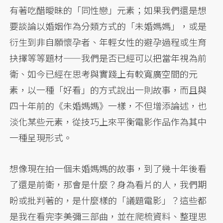
有著吃醋曖昧的「同性戀」元素；如果我們還是想
要談論以婚姻作為分類方式的「未婚媽媽」，或是
衍生到非自願懷孕者、年輕女性的避孕過程或生育
抉擇等等題材——我們是否已經可以把當年視為前
衛、如今已經在思考與實踐上有較寬廣空間的元
素，以一種「好看」的方式說出一則故事，而且與
四十年前的《未婚媽媽》一樣，不但增添論述，也
淡化某些元素，從技巧上來平衡電影作品作為其中
一種呈現形式。
想像現在拍一個未婚媽媽的故事，到了幾十年後看
了還是前衛，那會是什麼？身為看片的人，我們期
盼或批判著的，是什麼樣的「議題電影」？這些都
是我在看完李美彌三部曲，並在爬梳資料、整理思