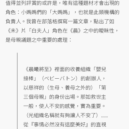
值得並列評賞的或許是，唯有這種題材才會出現的
角色：小媽媽們的「大媽媽」，也就是此類機構的
負責人。我曾在部落格撰寫一篇文章，點出了如
《未》片「白夫人」角色在《晨》之中的曖昧性，
是母親議題之中重要的處理：
《晨曦將至》裡面的收養組織「嬰兒
接棒」（ベビーバトン）的創辦人，
以慈祥的（生母、養母之外的）「第
三個母親」的身份出場。那如救世主
一般，使人不安的感覺，實為重要。
（光組織名稱就有夠讓人不安了）......
從『事情必然沒有這麼美好』的直視