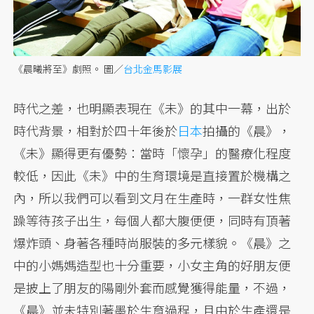
《晨曦將至》劇照。 圖／
台北金馬影展
時代之差，也明顯表現在《未》的其中一幕，出於
時代背景，相對於四十年後於
日本
拍攝的《晨》，
《未》顯得更有優勢：當時「懷孕」的醫療化程度
較低，因此《未》中的生育環境是直接置於機構之
內，所以我們可以看到文月在生產時，一群女性焦
躁等待孩子出生，每個人都大腹便便，同時有頂著
爆炸頭、身著各種時尚服裝的多元樣貌。《晨》之
中的小媽媽造型也十分重要，小女主角的好朋友便
是披上了朋友的陽剛外套而感覺獲得能量，不過，
《晨》並未特別著墨於生育過程，且由於生產還是