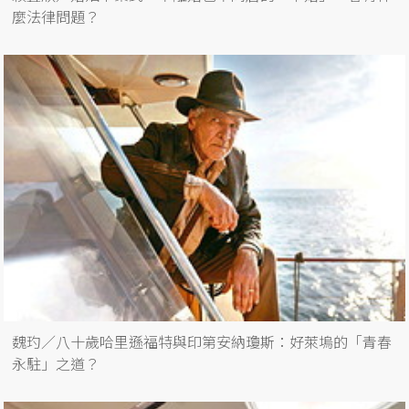
麼法律問題？
魏玓／八十歲哈里遜福特與印第安納瓊斯：好萊塢的「青春
永駐」之道？