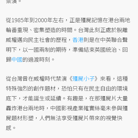
禁演。
從1985年到2000年左右，正是殭屍記憶在港台兩地
輪番重現、密集塑造的時間。台灣此刻正處於脫離
威權邁向民主社會的歷程，
香港
則是在中英聯合聲
明下，以一國兩制的期待，準備結束英國統治、回
歸
中國
的過渡時刻。
從台灣曾在威權時代禁演《
殭屍小子
》來看，這種
特殊強烈的創作題材，恐怕只有在民主自由的環境
底下，才能誕生或延續。有趣是，在那殭屍片大量
轟炸港台兩地時，中國影視產業確實絲毫未參與殭
屍題材形塑，人們無法享受殭屍片帶來的視覺快
感。