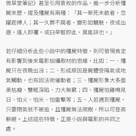
微草堂筆記》甚至引用袁枚的作品，進一步分析殭
屍來歷，提及殭屍有兩種：「其一新死未斂者，忽
躍起搏人；其一久葬不腐者，變形如魑魅，夜或出
遊，逢人即攫。或曰旱魃即此，莫能詳也。」
若仔細分析此些小說中的殭屍特徵，則可發現肯定
有影響到後來電影拍攝取材的思維，比如：一、殭
屍只在夜晚出沒；二、形成原因是屍體受陽氣或地
氣觸動，也有因法術催動者；三、殭屍形象大多面
黑枯瘦、雙眶深陷、力大無窮；四、殭屍怕雞鳴見
日、怕火、怕米、怕雷擊等；五、人若遇到殭屍，
只要閉氣就不被追，且殭屍無法爬樹，所以可登高
躲避。上述這些特徵，正是小說與電影的共同之
處。