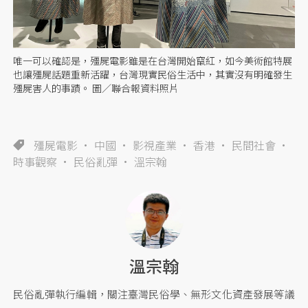
唯一可以確認是，殭屍電影雖是在台灣開始竄紅，如今美術館特展
也讓殭屍話題重新活躍，台灣現實民俗生活中，其實沒有明確發生
殭屍害人的事蹟。 圖／聯合報資料照片
殭屍電影
中國
影視產業
香港
民間社會
時事觀察
民俗亂彈
溫宗翰
溫宗翰
民俗亂彈執行編輯，關注臺灣民俗學、無形文化資產發展等議