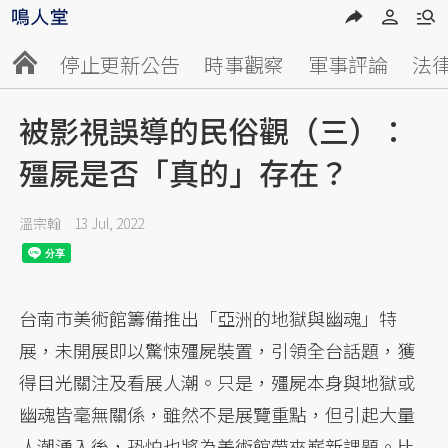
停止更新公告
時事觀察
軍事評論
法
被影視誤導的民俗觀（三）：
殭屍是否「真的」存在？
溫宗翰
13 Jul, 2022
台南市美術館籌備推出「亞洲的地獄與幽魂」特
展，未開展即以驚悚殭屍裝置，引領全台話題，獲
得目光關注及看展人潮。只是，殭屍本身與地獄或
幽魂皆毫無關係，雖然不是展覽重點，但引起大量
人潮湧入後，恐怕也將為美術館帶來嶄新課題。比