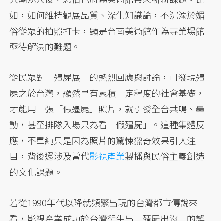
如，如何維持觀展品質、深化知識論，不沉溺於媚
俗從眾的拍照打卡，顯是台南美術館作為專業場館
亟待解決的難題。
從民眾對「殭屍展」的熱烈回應與討論，可發現殭
屍之於台灣，顯然早有累積一定程度的社會基礎，
才能用一張「假殭屍」照片，就引發全台共鳴、轟
動，甚至排隊入場只為看「假殭屍」。這種集體反
應，不單純只是因為照片的驚悚獵奇效果引人注
目，背後還涉及當代
影視產業
製播與民俗主義創造
的文化課題。
若從1990年代以降就頻繁出現的台灣都市傳說來
看，影視產業成功於台灣衍生出「殭屍出沒」的謠