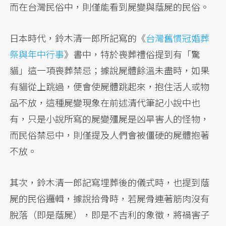
而在台灣民俗中，則僅能看到屍變與蔭屍的民俗。
日本時代，鈴木清一郎所記寫的《
台灣舊慣冠婚葬
祭與年中行事
》書中，特於喪葬禮俗提到有「驚
貓」這一項喪葬禁忌；據說屍體餘溫未盡時，如果
有貓從上跳過，便會使屍體跳起來，抱住活人或物
品不放，這種屍變現象在前述清代筆記小說中也
有，只是小說所寫的屍變殭屍是凶旱害人的怪物，
而民俗禁忌中，則僅提及人們會被僵硬的屍體抱著
不放。
其次，鈴木清一郎記寫埋葬後的儀式時，也提到蔭
屍的民俗邏輯，據說拾骨時，若屍骨連著筋肉沒有
脫落（即是蔭屍），即是不吉利的象徵，將禍害子