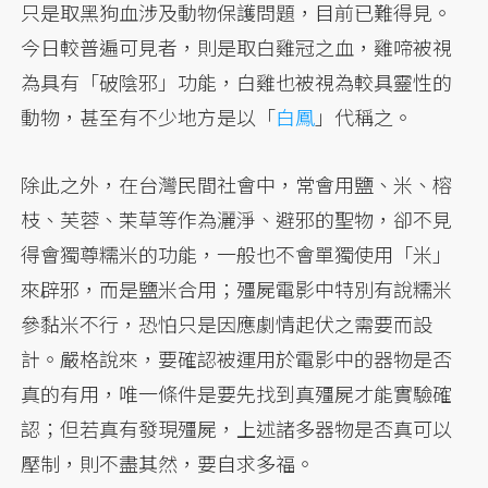
只是取黑狗血涉及動物保護問題，目前已難得見。
今日較普遍可見者，則是取白雞冠之血，雞啼被視
為具有「破陰邪」功能，白雞也被視為較具靈性的
動物，甚至有不少地方是以「
白鳳
」代稱之。
除此之外，在台灣民間社會中，常會用鹽、米、榕
枝、芙蓉、茉草等作為灑淨、避邪的聖物，卻不見
得會獨尊糯米的功能，一般也不會單獨使用「米」
來辟邪，而是鹽米合用；殭屍電影中特別有說糯米
參黏米不行，恐怕只是因應劇情起伏之需要而設
計。嚴格說來，要確認被運用於電影中的器物是否
真的有用，唯一條件是要先找到真殭屍才能實驗確
認；但若真有發現殭屍，上述諸多器物是否真可以
壓制，則不盡其然，要自求多福。