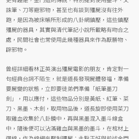
誅筆、刀等避邪物，甚至也有談到殭屍沒有往外
跑，是因為被床帳所形成的八卦網鎮壓，這些鎮壓
殭屍的器具，其實與清代筆記小說所載略有吻合之
處，民間社會也常使用此幾種器具來作為厭勝物、
辟邪物。
曾經詳細看林正英演出殭屍電影的朋友，肯定對一
句經典台詞不陌生，就是道長發現屍體發福，準備
要屍變的狀態，立即要徒弟們準備「紙筆墨刀
劍」，用以應付，這些物品分別是黃紙、紅筆、菜
刀、黑墨、木劍，取用物品後，道長旋即使用菜刀
取雞血收集於八卦鏡中，再與黑墨混入墨斗線盒
中，隨後便可以沾滿雞血與黑墨的墨斗，在棺材上
彈線，作為線網來壓制殭屍；此點正好與前述金門