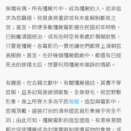
無獨有偶，所有殭屍片中，成為殭屍的人，若非追
求為官霸道，就是貪商重欲或有未能解脫斷氣之
苦；甚至，即便多數殭屍電影選在民國初年時態，
已脫離清國統治，或有些時空背景處於模糊狀態，
只要是殭屍，各電影仍一貫地讓他們都穿上清朝官
員服飾。甚至，在好幾個殭屍戲劇中，都還有已經
死去的慈禧太后，想要利用殭屍來復辟的情節。
有趣是，在古籍文獻中，有關殭屍描述，其實不穿
官服，且多記寫是披頭散髮、全身發毛，宛若野獸
形象，身上所穿大多為平民
殮服
，造型與電影中，
官帽頂戴，盛裝打扮的清帝國官員形象幾乎完全不
同；由此可知，殭屍電影的造型塑造，有意無意間
都在促使殭屍成為封建獨裁制度遺留物的象徵，或