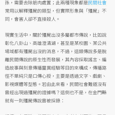
孫，需要去除筋肉處置；此兩種現象都是
民間社會
常用以解釋殭屍的類型，但實際形象與「殭屍」不
同，會害人卻不直接殺人。
現實生活中，關於殭屍出沒多屬都市傳說，比如說
彰化八卦山、高雄澄清湖，甚至是某校園、某公共
場域都有殭屍出沒的消息，不過，這類傳說多是脫
離民間傳說的原生性而發展，其內容採取謠言、編
造故事與刻意傳播靈異經驗等目的來構成，傳播路
徑不單純只是口傳心授，主要是透過文字、戲劇、
影視媒體等型態。若由此來看，民間社會難道沒有
曾經出現過殭屍的證據嗎？這倒也不是，在金門縣
就有一則殭屍傳說曾被採錄：