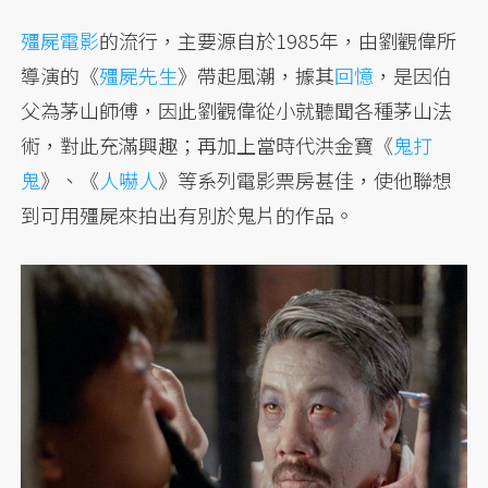
殭屍電影
的流行，主要源自於1985年，由劉觀偉所
導演的《
殭屍先生
》帶起風潮，據其
回憶
，是因伯
父為茅山師傅，因此劉觀偉從小就聽聞各種茅山法
術，對此充滿興趣；再加上當時代洪金寶《
鬼打
鬼
》、《
人嚇人
》等系列電影票房甚佳，使他聯想
到可用殭屍來拍出有別於鬼片的作品。