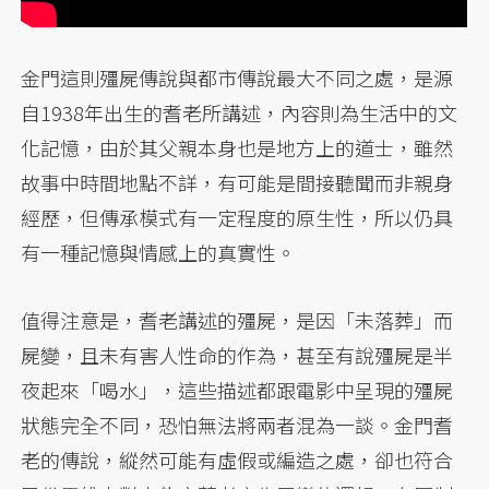
金門這則殭屍傳說與都市傳說最大不同之處，是源
自1938年出生的耆老所講述，內容則為生活中的文
化記憶，由於其父親本身也是地方上的道士，雖然
故事中時間地點不詳，有可能是間接聽聞而非親身
經歷，但傳承模式有一定程度的原生性，所以仍具
有一種記憶與情感上的真實性。
值得注意是，耆老講述的殭屍，是因「未落葬」而
屍變，且未有害人性命的作為，甚至有說殭屍是半
夜起來「喝水」，這些描述都跟電影中呈現的殭屍
狀態完全不同，恐怕無法將兩者混為一談。金門耆
老的傳說，縱然可能有虛假或編造之處，卻也符合