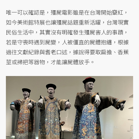
唯一可以確認是，殭屍電影雖是在台灣開始竄紅，
如今美術館特展也讓殭屍話題重新活躍，台灣現實
民俗生活中，其實沒有明確發生殭屍害人的事蹟，
若是守喪時遇到屍變，人被僵直的屍體抱纏，根據
過往文獻紀錄與耆老口述，據說得要取扁擔、香蕉
莖或掃把等器物，才能讓屍體放手。