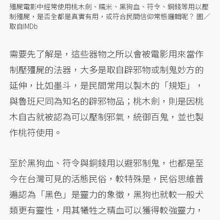
殭屍電影中經常使用桃木劍、糯米、黑狗血、符令、銅錢等用以壓
制殭屍，是否全都是真實有用，或符合民間信仰常態邏輯呢？ 圖／
取自IMDb
需要先了解是，這些器物之所以會被電影用來當作
制壓殭屍的法器，大多是取自辟邪物或制鬼妙方的
延伸，比如墨斗，是民間常用以製木的「規矩」，
與魯班尺同為知名的辟邪物品；桃木劍，則是因桃
木自古就被認為可以壓制邪氣，統御百鬼，並也製
作桃符使用。
至於黑狗血、符令與銅錢用以避邪制鬼，也都是至
今在台灣可見的活態民俗，較特殊是，民俗思維普
遍認為「黑色」是靈力的象徵，黑狗也就較一般犬
類更有靈性，用其犧牲之精血可以獲得較強靈力，