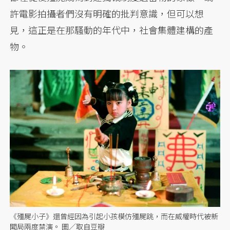
許電影拍攝者們沒有明確的批判意識，但可以想
見，這正是在那騷動的年代中，社會集體建構的產
物。
《殭屍小子》還曾經因為引起小孩模仿殭屍跳，而在威權時代被新
聞局兩度禁演。 圖／取自豆瓣