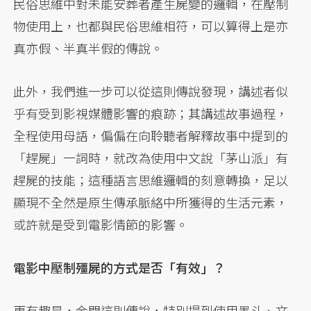
民俗思維中對未能安葬者產生屍變的邏輯，在壓制
物使用上，也都與民俗思維相符，可以算得上是亦
真亦假、半真半假的傳說。
此外，我們進一步可以從這則傳說發現，講述者似
乎有受到影視媒體影響的痕跡；其講述故事過程，
全程使用母語，偏偏在向聆聽者解釋故事中提到的
「趕屍」一詞時，就改為使用中文說「茅山派」有
趕屍的技能；這種語言思維邏輯的刻意轉換，足以
顯現不全然是原生傳承脈絡中所獲得的生活元素，
或許就是受到電影情節的影響。
電影中壓制殭屍的方式是否「有效」？
更有趣是，金門這則傳說，特別提到使用墨斗、文