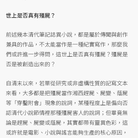
世上是否真有殭屍？
前述幾本清代筆記誌異小說，都是屬於傳聞與創作
兼具的作品，不太能當作是一種紀實寫作，那麼我
們或許進一步得問，這世上是否真有殭屍？殭屍是
否是被創造出來的？
自清末以來，若單從研究或非虛構性質的記寫文本
來看，大多都是把殭屍當作湘西趕屍、屍變、蔭屍
等「穿鑿附會」現象的說詞，某種程度上是偏向否
認清代小說節情裡那種殭屍害人的說詞；但畢竟無
論是趕屍、屍變或蔭屍，其實都帶有靈異色彩，這
或許就是電影、小說與謠言能夠生產的核心原因，