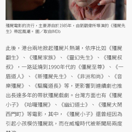
殭屍電影的流行，主要源自於1985年，由劉觀偉所導演的《殭屍先
生》帶起風潮。 圖／取自IMDb
此後，港台兩地掀起殭屍片熱潮，依序比如《殭屍
翻生》、《殭屍家族》、《靈幻先生》、《殭屍叔
叔》，一路延燒到1990年代的《僵屍至尊》、《一
眉道人》、《新殭屍先生》、《非洲和尚》、《音
樂殭屍》、《驅魔道長》等，更影響到連續劇也推
出長達多年的帶狀殭屍戲劇。台灣方面也有《殭屍
小子》《哈囉殭屍》、《幽幻道士》、《殭屍大鬧
西門町》等電影，其中，《殭屍小子》還曾經因為
引起小孩模仿殭屍跳，而在威權時代被新聞局兩度