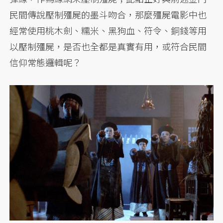
民間傳說壓制殭屍的墨斗吻合，那麼殭屍電影中也
經常使用桃木劍、糯米、黑狗血、符令、銅錢等用
以壓制殭屍，是否也全都是真實有用，或符合民間
信仰常態邏輯呢？