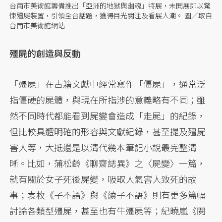
台南市美術館籌備推出「亞洲的地獄與幽魂」特展，未開展即以驚
悚殭屍裝置，引領全台話題，獲得目光關注及看展人潮。 圖／取自
台南市美術館網站
殭屍的創造與反動
「殭屍」在古籍文獻中經常寫作「僵屍」，通常泛
指僵硬的屍體，與現在所指涉的意義略有不同；雖
然不同時代都能看到屍變會造成「走屍」的紀錄，
但比較具體明確的形容與文獻紀錄，甚至提及殭屍
害人等，大抵還是以清代幾本筆記小說最完整清
晰。比如，蒲松齡《聊齋誌異》之〈屍變〉一篇，
就有關於女子死後屍變，吸取人氣害人致死的故
事；袁枚《子不語》與《續子不語》則有更多篇幅
討論各類型殭屍，甚至也有牛殭屍等；紀曉嵐《閱