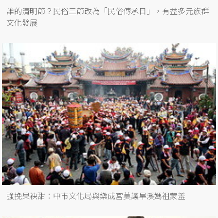
誰的清明節？民俗三節改為「民俗傳承日」，有益多元族群
文化發展
強挽果袂甜：中市文化局與樂成宮莫讓旱溪媽祖蒙羞