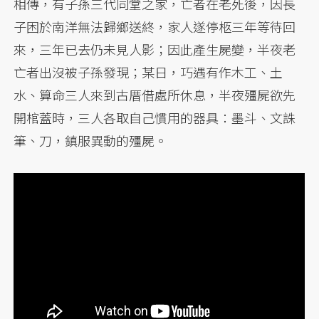
相傳，有子孫三代同堂之家，亡者在老死後，因長
子困於南洋無法歸鄉送終，家人遂停柩三年等待回
來，三年已去仍未見人影；因此產生屍變，半夜老
亡者出沒被子孫發現；某日，巧遇有作木工、土
水、算命三人來到古厝借處所休息，半夜殭屍欲先
開棺蓋時，三人各取自己慣用的器具：墨斗、文誅
筆、刀，鎮服異動的殭屍。