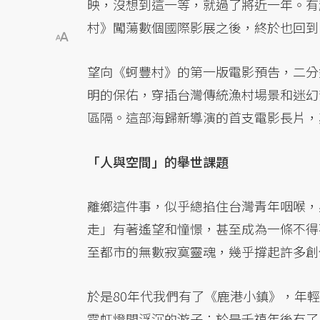
映，沒想到這一等，就過了將近一年。有
村》闖蕩數個國際影展之後，終於也回到
望向《蚵豐村》的第一版電影預告，二分
明的保佑，穿插台灣傳統漁村場景和迷幻
區隔。這部海歸新導演的首支電影長片，
「人與空間」的舉世課題
離鄉這件事，似乎總掐住台灣青年咽喉，
走」有著遙望和憧憬，甚至成為一條不得
至都市的無數寂寞靈魂，幾乎撐起許多創
於是80年代我們有了《鹿港小鎮》，年
霓虹燈間浮沉的游子；於是千禧年後有了