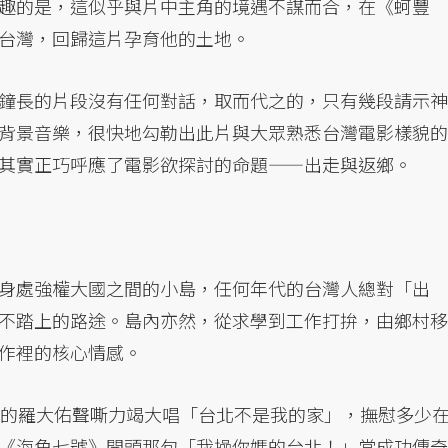
趣的是，這似乎與片中主角的境遇不謀而合，在《蚵豐
台灣，回歸這片孕育他的土地。
鐘長的片段沒有任何對話，取而代之的，只有幾段請示神
背景音樂，很快地勾勒出此片與大眾熟悉台灣電影樣貌的
其實正巧呼應了電影欲探討的命題——出走與返鄉。
身處強權大國之間的小島，任何年代的台灣人總對「出
不踏上的路途。島內亦然，從求學到工作打拚，由鄉村移
作裡的核心情感。
輕的羅大佑聲嘶力竭大唱「台北不是我的家」，撫慰多少
《海角七號》開頭那句「我操你媽的台北！」當成功傳奇