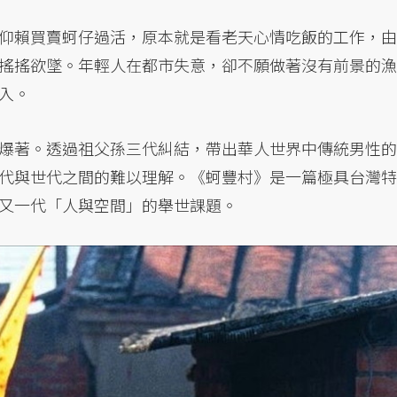
仰賴買賣蚵仔過活，原本就是看老天心情吃飯的工作，由
搖搖欲墜。年輕人在都市失意，卻不願做著沒有前景的漁
入。
爆著。透過祖父孫三代糾結，帶出華人世界中傳統男性的
代與世代之間的難以理解。《蚵豐村》是一篇極具台灣特
又一代「人與空間」的舉世課題。