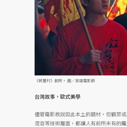
《蚵豐村》劇照。 圖／高雄電影節
台灣故事，歐式美學
儘管電影敘說如此本土的題材，但觀眾或
混音等技術層面，都讓人有前所未有的魔