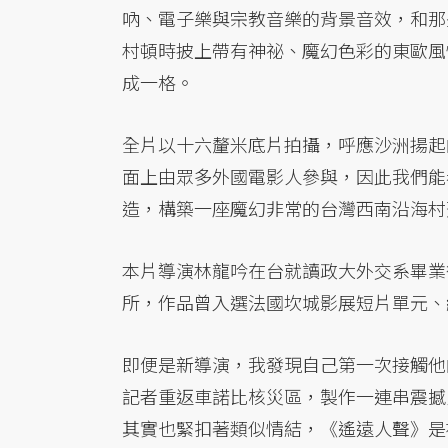
吶、電子樂與宗教音樂的背景音效，和那
村頓時披上帶有神祕、魔幻色彩的東歐風
成一格。
全片以十六釐米底片拍攝，呼應沙洲揚起
面上由眾多外國電影人參與，因此我們能
造，構築一座魔幻非常的台灣西南沿海村
本片導演林龍吟在台就讀政大外交系畢業
所，作品曾入選法國坎城影展短片單元、
即便是新導演，我發現自己第一次接觸他
記者重返車諾比核災區，製作一連串震撼
其實也緊扣著類似情結，《遙遠人聲》是