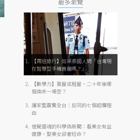
最多瀏覽
【兩倍旅行】如果泰國人問「台灣現
在智慧型手機普遍嗎？」
【數學力】買屋或租屋，二十年後哪
個換來一場空？
護家盟震驚全台：反同的七個超爛理
由
借屍還魂的科學偽新聞：看美女有益
健康，娶美女卻會短命？