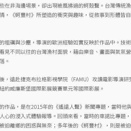
些在非海邊場景，卻出現被風拂過的蚵殼聲。台灣傳統漁
情，《蚵豐村》所塑造的衝突與趣味，從敘事到形體皆自
的粗礪與沙塵，導演的歐洲經驗如實反映於作品中。技術
看見不同以往的台灣漁村面貌，藉由樂音、畫面與氣氛營
落。
後，遠赴捷克布拉格影視學院（FAMU）攻讀電影導演研
紐約威廉斯堡國際影展競賽單元等國際影展。
的作品，是在2015年的《遙遠人聲》新聞專題，當時他
人心的浸入式體驗報導。回頭來看，當時的車諾比專題，
被迫離鄉的困惑與無奈；多年後的《蚵豐村》，則是被迫