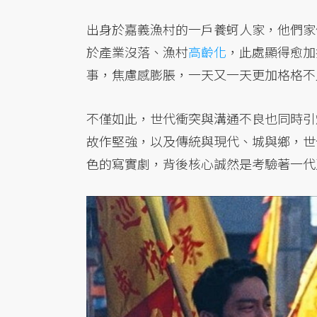
出身於嘉義漁村的一戶養蚵人家，他們家
於產業沒落、漁村
高齡化
，此處顯得愈加
事，焦慮感膨脹，一天又一天更加格格不
不僅如此，世代衝突與溝通不良也同時引
故作堅強，以及傳統與現代、城與鄉，世
色的寫實劇，背後核心誠然是考驗著一代