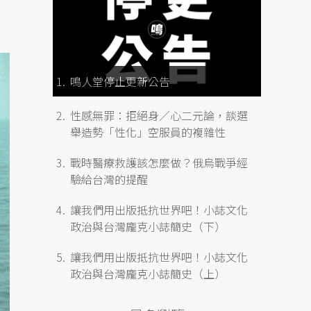
鳴人堂停止更新公告
性感無罪：拒絕身／心二元論，談選
舉造勢「性化」空服員的複雜性
戰時醫療救護該怎麼做？俄烏戰爭經
驗給台灣的提醒
讓我們用出版抵抗世界吧！小誌文化
政治與台灣龐克小誌簡史（下）
讓我們用出版抵抗世界吧！小誌文化
政治與台灣龐克小誌簡史（上）