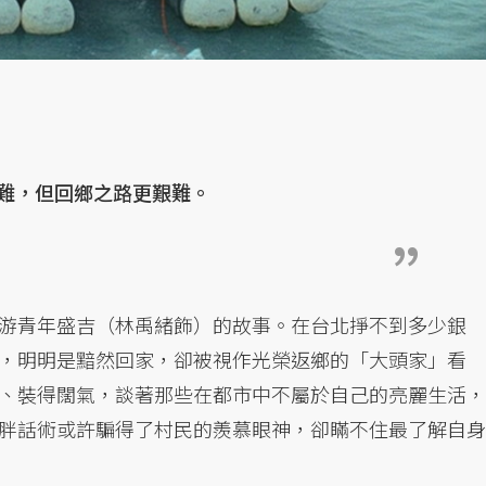
難，但回鄉之路更艱難。
游青年盛吉（林禹緒飾）的故事。在台北掙不到多少銀
，明明是黯然回家，卻被視作光榮返鄉的「大頭家」看
、裝得闊氣，談著那些在都市中不屬於自己的亮麗生活，
胖話術或許騙得了村民的羨慕眼神，卻瞞不住最了解自身