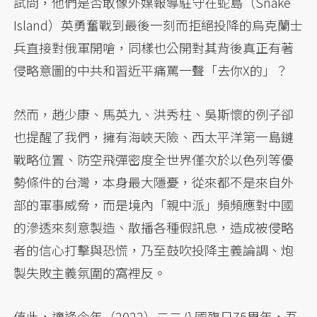
試問，他們是否敢像外媒報導駐守在蛇島（Snake
Island）英勇奮戰到最後一刻而拒絕投降的烏克蘭士
兵直接對俄軍開嗆，同樣也公開對其背後真正有著
侵略意圖的中共和習近平痛罵一聲「去你X的」？
然而，趙少康、馬英九、洪秀柱、吳斯懷的例子卻
也提醒了我們，擁有海峽天險、西太平洋第一島鏈
戰略位置、防空飛彈密度全世界僅次於以色列等優
勢條件的台灣，本身最大隱憂，從來都不是來自外
部的軍事威脅，而是境內「親中派」頻頻應對中國
的滲透來刻意製造、散播各種假訊息，造成被侵略
者的信心打擊與恐慌，乃至鼓吹投降主義論調、炮
製失敗主義氛圍的窩裡反。
值此，適逢今年（2022）二二八國殤日75周年，吾