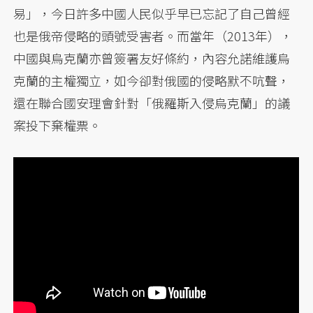
易」，今日許多中國人民似乎早已忘記了自己曾經
也是俄帝侵略的頭號受害者。而當年（2013年），
中國與烏克蘭亦曾簽署友好條約，內容允諾維護烏
克蘭的主權獨立，如今卻對俄國的侵略默不吭聲，
還在聯合國安理會針對「俄羅斯入侵烏克蘭」的議
案投下棄權票。