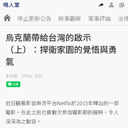
停止更新公告
時事觀察
軍事評論
法
烏克蘭帶給台灣的啟示
（上）：捍衛家園的覺悟與勇
氣
李志銘
10 Mar, 2022
近日觀看影音串流平台Netflix於2015年釋出的一部
電影，在此之前也曾數次參加電影節的展映，令人
深深為之動容。