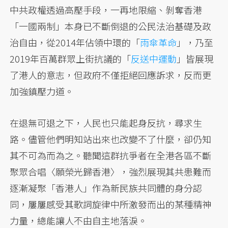
中共政權透過高壓手段，一再地限縮、剝奪香港
「一國兩制」本身已不斷倒退的公民法治基礎及政
治自由，從2014年佔領中環的「
雨傘革命
」，乃至
2019年百萬群眾上街抗議的「
反送中運動
」皆展現
了港人的意志，但政府不僅拒絕回應訴求，反而更
加強鎮壓力道。
在退無可退之下，人民也只能起身反抗，尋求生
路。儘管他們明知站出來也改變不了什麼，卻仍知
其不可為而為之。聽聞這群抗爭者在全港各區不斷
聚眾合唱〈願榮光歸香港〉，強烈展現其共患難而
逐漸凝聚「香港人」作為新民族共同體的身分認
同，屢屢感受其歌詞旋律中所激發而出的某種精神
力量，總能讓人不由自主地落淚。