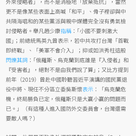
外來侵略者」，而不是消極地「放棄抵抗」，當然
更不是像某些表面上高喊「和平」、骨子裡卻與中
共隔海唱和的某些黨派與親中媒體完全沒有勇氣檢
討侵略者。舉凡趙少康
指稱
：｢小國不要刺激大
國｣；前總統馬英九曾表示，若中共攻打台灣「首戰
即終戰」、「美軍不會介入」；抑或如洪秀柱這般
閃爍其詞
：｢俄羅斯、烏克蘭到底誰是『入侵者』和
『受害者』，絕對不是由我們說了算｣；又比方提到
前年（2019）曾赴中國聆聽習近平演講的國民黨退
役中將、現任不分區立委吳斯懷
表示
：「烏克蘭危
機，終局勝負已定，俄羅斯只是大贏小贏的問題而
已。」（有這種人進入國防外交委員會，台灣還需
要敵人嗎？）