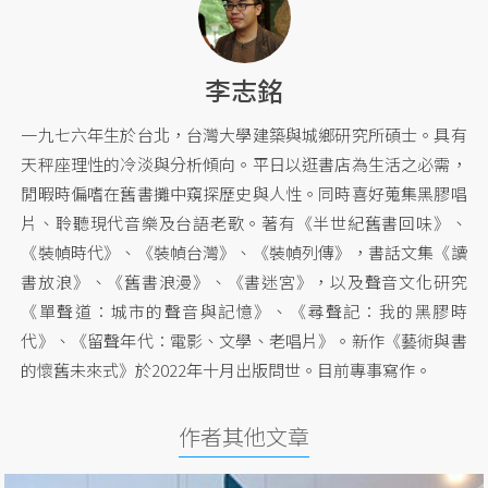
李志銘
一九七六年生於台北，台灣大學建築與城鄉研究所碩士。具有
天秤座理性的冷淡與分析傾向。平日以逛書店為生活之必需，
閒暇時偏嗜在舊書攤中窺探歷史與人性。同時喜好蒐集黑膠唱
片、聆聽現代音樂及台語老歌。著有《半世紀舊書回味》、
《裝幀時代》、《裝幀台灣》、《裝幀列傳》，書話文集《讀
書放浪》、《舊書浪漫》、《書迷宮》，以及聲音文化研究
《單聲道：城市的聲音與記憶》、《尋聲記：我的黑膠時
代》、《留聲年代：電影、文學、老唱片》。新作《藝術與書
的懷舊未來式》於2022年十月出版問世。目前專事寫作。
作者其他文章