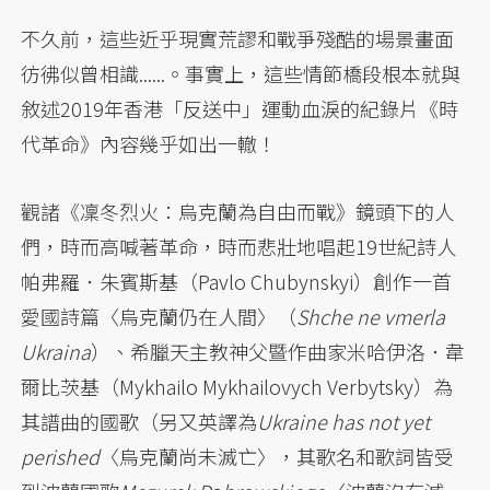
不久前，這些近乎現實荒謬和戰爭殘酷的場景畫面
彷彿似曾相識......。事實上，這些情節橋段根本就與
敘述2019年香港「反送中」運動血淚的紀錄片《時
代革命》內容幾乎如出一轍！
觀諸《凜冬烈火：烏克蘭為自由而戰》鏡頭下的人
們，時而高喊著革命，時而悲壯地唱起19世紀詩人
帕弗羅．朱賓斯基（Pavlo Chubynskyi）創作一首
愛國詩篇〈烏克蘭仍在人間〉（
Shche ne vmerla
Ukraina
）、希臘天主教神父暨作曲家米哈伊洛．韋
爾比茨基（Mykhailo Mykhailovych Verbytsky）為
其譜曲的國歌（另又英譯為
Ukraine has not yet
perished
〈烏克蘭尚未滅亡〉，其歌名和歌詞皆受