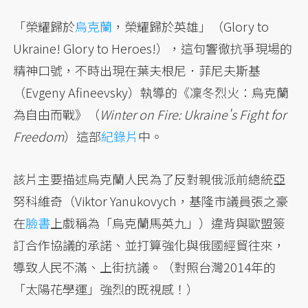
「榮耀歸於
烏克蘭
，榮耀歸於英雄」（Glory to
Ukraine! Glory to Heroes!），這句響徹抗爭現場的
精神口號，不時出現在葉夫根尼．菲尼夫斯基
（Evgeny Afineevsky）執導的《凜冬烈火：烏克蘭
為自由而戰》（
Winter on Fire: Ukraine's Fight for
Freedom
）這部
紀錄片
中。
該片主要描述烏克蘭人民為了反對親俄派前總統亞
努科維奇（Viktor Yanukovych，基隆市議員張之豪
在
臉書
上戲稱為「烏克蘭馬英九」）違背與歐盟簽
訂合作協議的承諾、並打算強化與俄國經貿往來，
導致人民不滿、上街抗議。（對照台灣2014年的
「太陽花學運」強烈的既視感！）