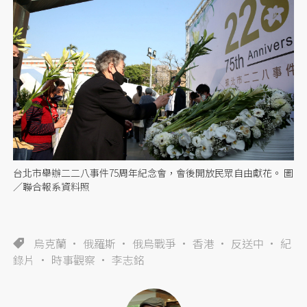
台北市舉辦二二八事件75周年紀念會，會後開放民眾自由獻花。 圖
／聯合報系資料照
烏克蘭
俄羅斯
俄烏戰爭
香港
反送中
紀
錄片
時事觀察
李志銘