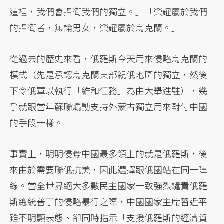
這裡，我們會捍衛我們的獨立。」「榮耀屬於我們
的捍衛者，無論男女，榮耀屬於烏克蘭。」
從過去的歷史來看，俄羅斯今天用來侵略烏克蘭的
模式（先是承認烏克蘭東部親俄地區的獨立，然後
下令俄軍以執行「維和任務」為由大舉進駐），幾
乎就跟當年蘇聯煽動支持外蒙古獨立用來對付中國
的手段一樣。
事實上，明明侵奪中國最多領土的就是俄羅斯，後
來由於需要聯俄抗美，因此選擇跟俄國站在同一陣
線。當全世界絕大多數民主國家一致強烈譴責俄羅
斯總統普丁的侵略暴行之際，中國國家主席習近平
雖不明顯表態、卻同時指示「支援俄羅斯的經濟貿