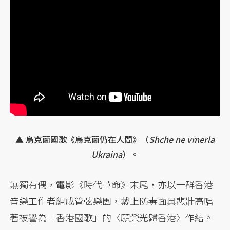
▲ 烏克蘭國歌《烏克蘭仍在人間》（
Shche ne vmerla
Ukraina
）。
無獨有偶，電影《時代革命》末尾，亦以一群香港
音樂工作者組成管弦樂團，戴上防毒面具悲壯高唱
著被譽為「香港國歌」的〈願榮光歸香港〉作結。