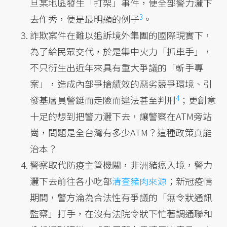
旦某地區發生「打架」事件，便全部警力灑下
3
去作秀，便是
最明顯的例子
。
詐欺案件在難以追訴境外集團的國際現實下，
為了給民眾交代，於是集中火力「抓車手」，
不只衍生出近年來具有重大爭議的「斬手專
案」，造成內部爭搶績效的惡劣競爭環境、引
4
發基層員警鋌而走險而
違法甚至判刑
；更創意
十足的想到把警力灑下去，讓警察在ATM旁站
崗，問題是全台灣有多少ATM？這種政策真能
治本？
警察取代防疫主管機關，非洲豬瘟入境，警力
灑下去前往各小吃部
清查豬肉來源
；新冠疫情
期間，警方淪為合法性有爭議的「無令狀通訊
監察」打手，在沒有法院令狀下忙著調通聯和