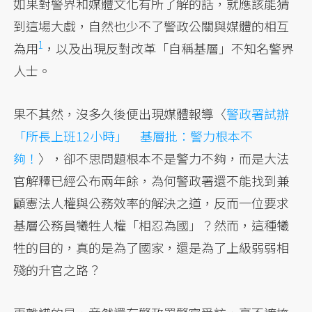
如果對警界和媒體文化有所了解的話，就應該能猜
到這場大戲，自然也少不了警政公關與媒體的
相互
1
為用
，以及出現反對改革「自稱基層」不知名警界
人士。
果不其然，沒多久後便出現媒體報導〈
警政署試辦
「所長上班12小時」 基層批：警力根本不
夠！
〉，卻不思問題根本不是警力不夠，而是大法
官解釋已經公布兩年餘，為何警政署還不能找到兼
顧憲法人權與公務效率的解決之道，反而一位要求
基層公務員犧牲人權「相忍為國」？然而，這種犧
牲的目的，真的是為了國家，還是為了上級弱弱相
殘的升官之路？