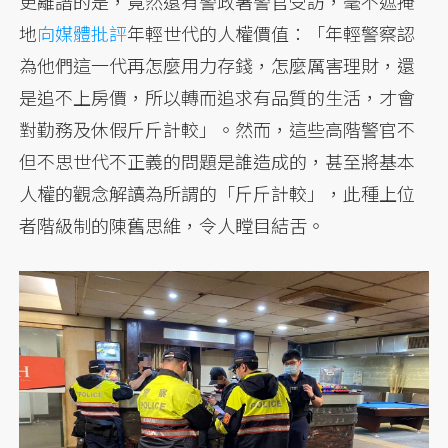
更離譜的是，竟然還有警政署警官受訪，毫不遮掩
地
向媒體批評
年輕世代的人權價值：「年輕警察認
為他們這一代再怎麼用力存錢，怎麼厲害理財，還
是追不上房價，所以轉而追求有品質的生活，才會
對勤務及休假斤斤計較」。然而，這些高階警官不
但不思世代不正義的問題是誰造成的，甚至將基本
人權的觀念解讀為所謂的「斤斤計較」，此種上位
者階級制的陳舊思維，令人瞠目結舌。