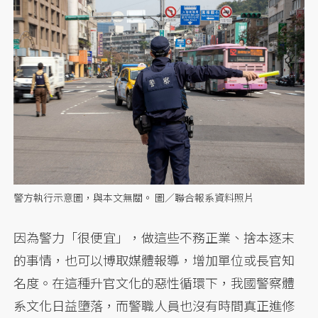
警方執行示意圖，與本文無關。 圖／聯合報系資料照片
因為警力「很便宜」，做這些不務正業、捨本逐末
的事情，也可以博取媒體報導，增加單位或長官知
名度。在這種升官文化的惡性循環下，我國警察體
系文化日益墮落，而警職人員也沒有時間真正進修