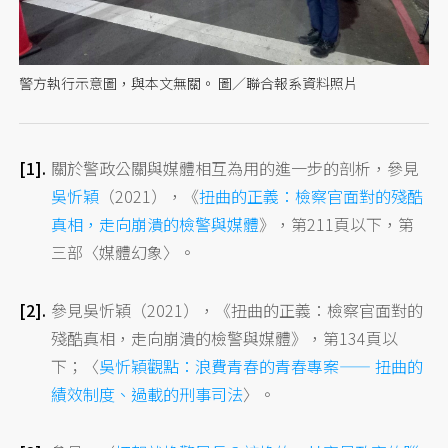
警方執行示意圖，與本文無關。 圖／聯合報系資料照片
關於警政公關與媒體相互為用的進一步的剖析，參見
吳忻穎
（2021），《
扭曲的正義：檢察官面對的殘酷
真相，走向崩潰的檢警與媒體
》，第211頁以下，第
三部〈媒體幻象〉。
參見吳忻穎（2021），《扭曲的正義：檢察官面對的
殘酷真相，走向崩潰的檢警與媒體》，第134頁以
下；〈
吳忻穎觀點：浪費青春的青春專案—— 扭曲的
績效制度、過載的刑事司法
〉。