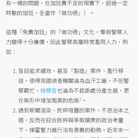
有一樣的問題，在加班費不足的現實下，超過一定
時數的加班，全當作「做功德」）。
這種「免費加班」的「做功德」文化，導致警察人
力變得十分廉價，因此警察高層時常濫用人力，例
如：
盲目追求績效，甚至「製造」案件、濫行移
送，使得我國偵查機關淪為血汗工廠，不但警
察窮忙，
檢察官
也淪為不起訴處分產生器，更
2
在無形中增加
冤案的危險
。
遇到新聞渲染、民粹喧囂的案件，不思治本之
道，反而在迎合民粹與爭取選票的政治考量
下，揮霍警力進行沒有意義的勤務。近年來一